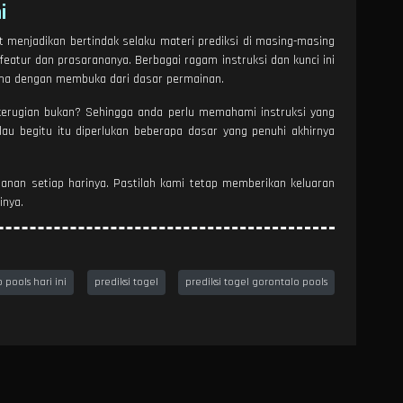
i
pat menjadikan bertindak selaku materi prediksi di masing-masing
 featur dan prasarananya. Berbagai ragam instruksi dan kunci ini
sama dengan membuka dari dasar permainan.
i kerugian bukan? Sehingga anda perlu memahami instruksi yang
au begitu itu diperlukan beberapa dasar yang penuhi akhirnya
ganan setiap harinya. Pastilah kami tetap memberikan keluaran
inya.
 pools hari ini
prediksi togel
prediksi togel gorontalo pools