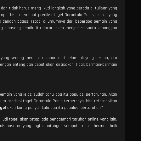
 dan tidak harus meng ikuti langkah yang berada di tulisan yang
sampai bisa membuat prediksi togel Gorontalo Pools akurat yang
s
dengan bagus. Tetapi di umumnya dari beberapa pemain yang
yang dipasang sendiri itu bocor, akan menjadi sesuatu kebanggan
 yang sedang memiliki rekanan dari kelompok yang serupa, kita
dengan enteng dan cepat akan dirasakan. Tidak bermain-bermain
 pemain yang jelas sudah tahu apa itu populasi pertaruhan. Akan
m prediksi togel Gorontalo Pools terpercaya, kita referensikan
ogel
akan kamu punyai. Lalu apa itu populasi pertaruhan?
udi togel akan tetapi ada penggemari taruhan online yang lain.
jenis pasaran yang bagi keuntungan sampai prediksi bermain baik