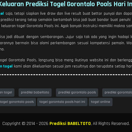
Keluaran Prediksi Togel Gorontalo Pools Hari In
gel
saja, tetapi siapkan live draw dan live result buat bettor punyai dan da
uksi prediksi terang tetap semakin bertambah bisa jadi buat bandar buat penuhi
eluaran togel Gorontalo Pools ini. Agak banyak instruksi memiliki makna 
bisa jadi dibuat dengan sembarangan. Jujur saja tak ada yang ingin hadap
r. Sarannya bermain bisa alami perkembangan sesuai kompetensi pemain. Wal
ma.
gel Gorontalo Pools, langsung bisa meng ikutinya website ini dan berleng
n togel
kami akan dikeluarkan sesuai jam resultnya dan terupdate setiap har
an togel
prediksi babeltoto
prediksi gorontalo pools
prediksi gorontalo
togel gorontalo pools
togel gorontalo pools hari ini
togel online
Copyright © 2014 - 2026
Prediksi BABELTOTO
, All Rights Reserved.