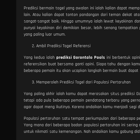
Prediksi bermain togel yang awalan ini ialah kalian dapat memp
lain. Atau kalian dapat tonton pandangan dari teman dekat ata
sangat-sangat baik. Hingga umumnya ialah lewat keyakinan da
punyai keyakinan diri demikian besar, lebih senang tempatkan p
yang paling luar umum.
Ambil Prediksi Togel Referensi
Yang kedua ialah
prediksi Gorontalo Pools
ini berbentuk opin
referensikan buat bersama ganti opini. Siapa tahu dengan kam
beberapa pemain itu akan ucapkan langkah bermain buat dapat 
Memperoleh Prediksi Togel dari Populasi Pertaruhan
Yang paling akhir ialah kamu dapat merasakan situs prediksi Go
tetapi ada pula beberapa pemain pendatang terbaru yang pernah
agar dapat meng ikutinya. Karena andaikan kamu menjadi segi da
Populasi pertaruhan satu tempat perkumpulan dari beberapa pem
Yang mana dari beberapa badan populasi pertaruhan ini sering
untuk nikmati satu kemenangan. Nah andaikan kamu gabung did