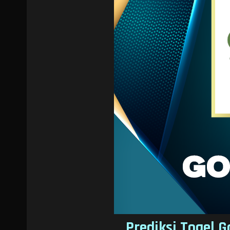
Prediksi Togel G