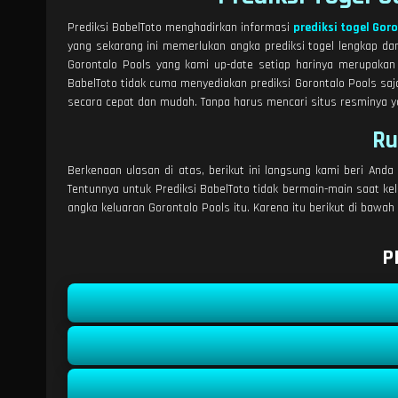
Prediksi BabelToto menghadirkan informasi
prediksi togel Gor
yang sekarang ini memerlukan angka prediksi togel lengkap dan
Gorontalo Pools yang kami up-date setiap harinya merupakan 
BabelToto tidak cuma menyediakan prediksi Gorontalo Pools saja
secara cepat dan mudah. Tanpa harus mencari situs resminya ya
Ru
Berkenaan ulasan di atas, berikut ini langsung kami beri And
Tentunnya untuk Prediksi BabelToto tidak bermain-main saat kel
angka keluaran Gorontalo Pools itu. Karena itu berikut di bawah 
P