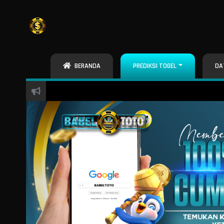
BERANDA
PREDIKSI TOGEL
DA