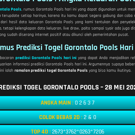
ontalo Pools
, rumus Gorontalo Pools hari ini yang dapat digunakan untuk me
 terupdate setiap harinya, karena itu kamu dapat segera gabung dan coba me
dari hasil data keluaran Gorontalo Pools yang kami tentukan dan penyeleks
, tetapi kelengkapan data keluaran, live draw, paito sampai syair ada juga d
ng sudah diserang internet positif atau dikunci oleh pemerintahan pusat.
mus Prediksi Togel Gorontalo Pools Hari 
a bocoran
prediksi Gorontalo Pools hari ini
yang dapat Anda menjadikan ref
uarkan informasi prediksi Gorontalo Pools hari ini. Argumennya supaya beber
ini ialah
ramalan prediksi togel Gorontalo Pools
yang bisa kamu ikutinya.
REDIKSI TOGEL GORONTALO POOLS – 28 MEI 20
ANGKA MAIN
:
0 2 6 3 7
COLOK BEBAS 2D
:
2 & 0
TOP 4D
:
2673*3762*0263*7206