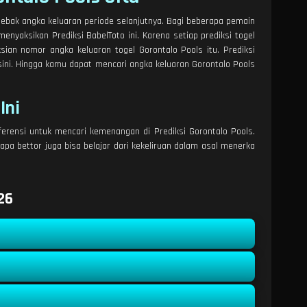
nebak angka keluaran periode selanjutnya. Bagi beberapa pemain
nyaksikan Prediksi BabelToto ini. Karena setiap prediksi togel
ian nomor angka keluaran togel Gorontalo Pools itu. Prediksi
isini. Hingga kamu dapat mencari angka keluaran Gorontalo Pools
Ini
erensi untuk mencari kemenangan di Prediksi Gorontalo Pools.
apa bettor juga bisa belajar dari kekeliruan dalam asal menerka
26