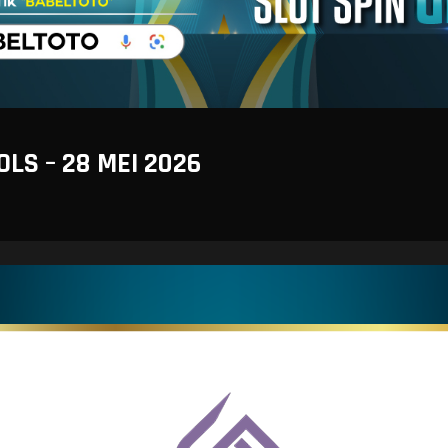
LS – 28 MEI 2026