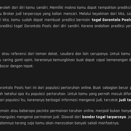
eroleh dari diri kamu sendiri. Memiliki makna kamu dapat tempatkan prediksi
u Broker judi terpercaya yang kalian mencari. Melalui keyakinan dari kita, 
ri kita, kamu sudah dapat membuat prediksi bermain
togel Gorontalo Pool
rediksi togel Gorontalo Pools dari diri sendiri. Karena andaikan prediksi 
i atau referensi dari teman dekat, saudara dan lain serupanya. Untuk kamu
u sering ganti opini, karenanya kemungkinan buat dapat capai kemenangan 
bocor dengan tepat.
rontalo Pools hari ini dari populasi pertaruhan online. Buat sebagian besar
 ketahui apa itu populasi pertaruhan. Untuk kamu yang pernah masuk diforu
ri populasi itu, karenanya berbagai informasi mengenai judi, tercatat
judi t
ain atau beberapa pecinta permainan taruhan online, menjadi bukan hanya j
 mangulas mengenai permainan judi. Diawali dari
bandar togel terpercaya
, 
alamnya terang saja kamu akan merasakan banyak sekali manfaatnya.