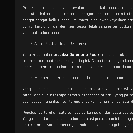
Prediksi bermain togel yang awalan ini ialah kalian dapat memp
lain. Atau kalian dapat tonton pandangan dari teman dekat ata
sangat-sangat baik. Hingga umumnya ialah lewat keyakinan da
punyai keyakinan diri demikian besar, lebih senang tempatkan p
yang paling luar umum.
Ambil Prediksi Togel Referensi
Yang kedua ialah
prediksi Gorontalo Pools
ini berbentuk opin
referensikan buat bersama ganti opini. Siapa tahu dengan kam
beberapa pemain itu akan ucapkan langkah bermain buat dapat 
Memperoleh Prediksi Togel dari Populasi Pertaruhan
Yang paling akhir ialah kamu dapat merasakan situs prediksi Go
tetapi ada pula beberapa pemain pendatang terbaru yang pernah
agar dapat meng ikutinya. Karena andaikan kamu menjadi segi da
Populasi pertaruhan satu tempat perkumpulan dari beberapa pem
Yang mana dari beberapa badan populasi pertaruhan ini sering
untuk nikmati satu kemenangan. Nah andaikan kamu gabung did