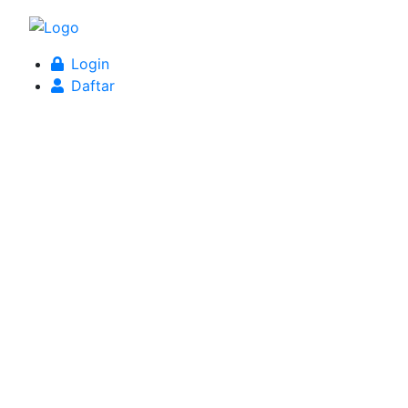
Login
Daftar
Beranda
Prediksi Togel
Data Keluaran
Live Draw
Alat Togel
Syair Togel
Bukti Jackpot
Slot Gacor