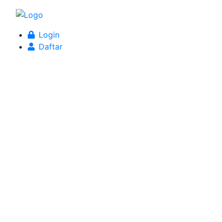
Login
Daftar
Beranda
Prediksi Togel
Data Keluaran
Live Draw
Alat Togel
Syair Togel
Bukti Jackpot
Slot Gacor