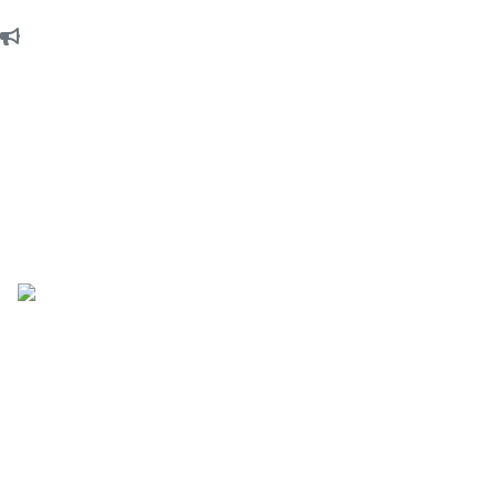
SELAMAT DATANG DI BABELTOTO BANDAR TO
PREDIKSI TOGEL GORONTALO POOLS – 14
AGUSTUS 2025
Prediksi Togel
Gorontalo Pools |