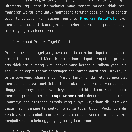
Ditambah lagi, cara bermainnya yang sangat mudah tidak perlu
memakan waktu lama untuk memasang taruhan togel online di bandar
togel terpercaya. Nah sesuai namanya
Prediksi BabelToto
akan
memberkan data di kamu jika ada beberapa sumber prediksi togel
terbaik yang bisa kamu temui.
Membuat Prediksi Togel Sendiri
Prediksi bermain togel yang awalan ini ialah kalian dapat memperoleh
dari diri kamu sendiri. Memiliki makna kamu dapat tempatkan prediksi
dan tidak harus meng ikuti langkah yang berada di tulisan yang lain.
Atau kalian dapat tonton pandangan dari teman dekat atau Broker judi
terpercaya yang kalian mencari. Melalui keyakinan dari kita, sampai bisa
membuat prediksi togel Gabon Pools akurat yang sangat-sangat baik.
Hingga umumnya ialah lewat keyakinan dari kita, kamu sudah dapat
membuat prediksi bermain
togel Gabon Pools
dengan bagus. Tetapi di
umumnya dari beberapa pemain yang punyai keyakinan diri demikian
besar, lebih senang tempatkan prediksi togel Gabon Pools dari diri
sendiri. Karena andaikan prediksi yang dipasang sendiri itu bocor, akan
menjadi sesuatu kebanggan yang paling luar umum.
Ambil Prediksi Togel Referensi