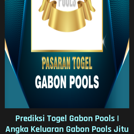
Prediksi Togel Gabon Pools |
Angka Keluaran Gabon Pools Jitu