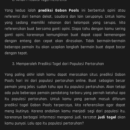
Yang kedua ialah
prediksi Gabon Pools
ini berbentuk opini atau
referensi dari teman dekat, saudara dan lain serupanya. Untuk kamu
yang sedang memiliki rekanan dari kelompok yang serupa, kita
referensikan buat bersama ganti opini. Siapa tahu dengan kamu sering
ganti opini, karenanya kemungkinan buat dapat capai kemenangan
dengan enteng dan cepat akan dirasakan. Tidak bermain-bermain
beberapa pemain itu akan ucapkan langkah bermain buat dapat bocor
dengan tepat.
Memperoleh Prediksi Togel dari Populasi Pertaruhan
Yang paling akhir ialah kamu dapat merasakan situs prediksi Gabon
Pools hari ini dari populasi pertaruhan online. Buat sebagian besar
pemain yang jelas sudah tahu apa itu populasi pertaruhan. Akan tetapi
ada pula beberapa pemain pendatang terbaru yang pernah ketahui apa
itu populasi pertaruhan. Untuk kamu yang pernah masuk diforum
prediksi togel Gabon Pools terpercaya, kita referensikan agar dapat
meng ikutinya. Karena andaikan kamu menjadi segi dari populasi itu,
karenanya berbagai informasi mengenai judi, tercatat
judi togel
akan
kamu punyai. Lalu apa itu populasi pertaruhan?