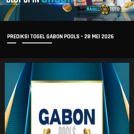
PREDIKSI TOGEL GABON POOLS – 28 MEI 2026