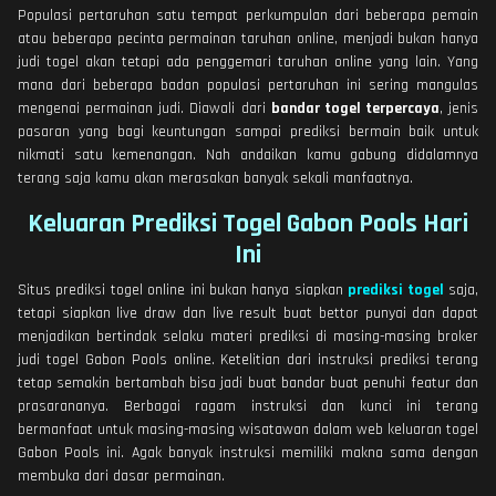
Populasi pertaruhan satu tempat perkumpulan dari beberapa pemain
atau beberapa pecinta permainan taruhan online, menjadi bukan hanya
judi togel akan tetapi ada penggemari taruhan online yang lain. Yang
mana dari beberapa badan populasi pertaruhan ini sering mangulas
mengenai permainan judi. Diawali dari
bandar togel terpercaya
, jenis
pasaran yang bagi keuntungan sampai prediksi bermain baik untuk
nikmati satu kemenangan. Nah andaikan kamu gabung didalamnya
terang saja kamu akan merasakan banyak sekali manfaatnya.
Keluaran Prediksi Togel Gabon Pools Hari
Ini
Situs prediksi togel online ini bukan hanya siapkan
prediksi togel
saja,
tetapi siapkan live draw dan live result buat bettor punyai dan dapat
menjadikan bertindak selaku materi prediksi di masing-masing broker
judi togel Gabon Pools online. Ketelitian dari instruksi prediksi terang
tetap semakin bertambah bisa jadi buat bandar buat penuhi featur dan
prasarananya. Berbagai ragam instruksi dan kunci ini terang
bermanfaat untuk masing-masing wisatawan dalam web keluaran togel
Gabon Pools ini. Agak banyak instruksi memiliki makna sama dengan
membuka dari dasar permainan.