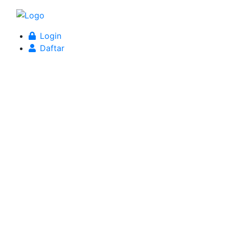
Login
Daftar
Beranda
Prediksi Togel
Data Keluaran
Live Draw
Alat Togel
Syair Togel
Bukti Jackpot
Slot Gacor