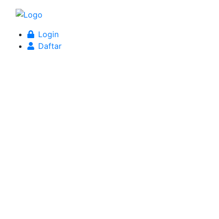
Login
Daftar
Beranda
Prediksi Togel
Data Keluaran
Live Draw
Alat Togel
Syair Togel
Bukti Jackpot
Slot Gacor