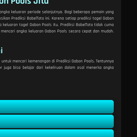
on Pools Jitu
angka keluaran periode selanjutnya. Bagi beberapa pemain yang
kan Prediksi BabelToto ini. Karena setiap prediksi togel Gabon
keluaran togel Gabon Pools itu. Prediksi BabelToto tidak cuma
pat mencari angka keluaran Gabon Pools secara cepat dan mudah.
i
 untuk mencari kemenangan di Prediksi Gabon Pools. Tentunnya
r juga bisa belajar dari kekeliruan dalam asal menerka angka