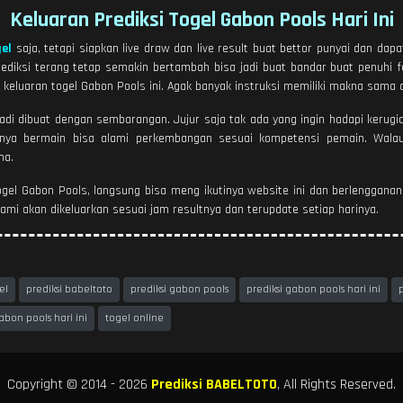
Keluaran Prediksi Togel Gabon Pools Hari Ini
gel
saja, tetapi siapkan live draw dan live result buat bettor punyai dan da
i prediksi terang tetap semakin bertambah bisa jadi buat bandar buat penuhi 
eluaran togel Gabon Pools ini. Agak banyak instruksi memiliki makna sama
jadi dibuat dengan sembarangan. Jujur saja tak ada yang ingin hadapi keru
rannya bermain bisa alami perkembangan sesuai kompetensi pemain. Walau
ma.
gel Gabon Pools, langsung bisa meng ikutinya website ini dan berlengganan 
ami akan dikeluarkan sesuai jam resultnya dan terupdate setiap harinya.
el
prediksi babeltoto
prediksi gabon pools
prediksi gabon pools hari ini
abon pools hari ini
togel online
Copyright © 2014 - 2026
Prediksi BABELTOTO
, All Rights Reserved.