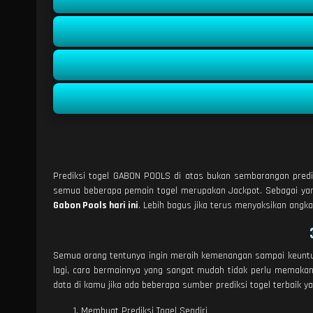
Prediksi togel GABON POOLS di atas bukan sembarangan prediks
semua beberapa pemain togel merupakan Jackpot. Sebagai yang
Gabon Pools hari ini
. Lebih bagus jika terus menyaksikan angk
Semua orang tentunya ingin meraih kemenangan sampai keuntung
lagi, cara bermainnya yang sangat mudah tidak perlu memaka
data di kamu jika ada beberapa sumber prediksi togel terbaik y
Membuat Prediksi Togel Sendiri