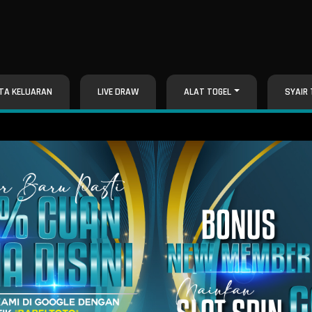
TA KELUARAN
LIVE DRAW
ALAT TOGEL
SYAIR 