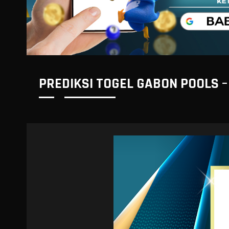
PREDIKSI TOGEL GABON POOLS – 