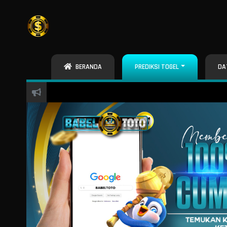
BERANDA
PREDIKSI TOGEL
DA