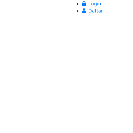
Login
Daftar
Bukti Jackpot
Slot Gacor
SELAMAT DATANG DI BABELTOTO BANDAR TOGEL ONLI
Keluaran Gabon