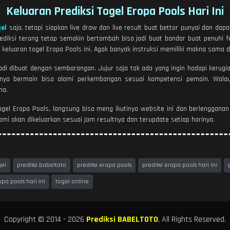
Keluaran Prediksi Togel Eropa Pools Hari Ini
gel
saja, tetapi siapkan live draw dan live result buat bettor punyai dan da
i prediksi terang tetap semakin bertambah bisa jadi buat bandar buat penuhi 
eluaran togel Eropa Pools ini. Agak banyak instruksi memiliki makna sama
jadi dibuat dengan sembarangan. Jujur saja tak ada yang ingin hadapi keru
rannya bermain bisa alami perkembangan sesuai kompetensi pemain. Walau
ma.
gel Eropa Pools, langsung bisa meng ikutinya website ini dan berlengganan 
mi akan dikeluarkan sesuai jam resultnya dan terupdate setiap harinya.
gel
prediksi babeltoto
prediksi eropa pools
prediksi eropa pools hari ini
opa pools hari ini
togel online
Copyright © 2014 - 2026
Prediksi BABELTOTO
, All Rights Reserved.