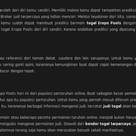
eroleh dari diri kamu sendiri. Memiliki makna kamu dapat tempatkan prediksi
Broker judi terpercaya yang kalian mencari. Melalui keyakinan dari kita, sa
ta, kamu sudah dapat membuat prediksi bermain
togel Eropa Pools
dengan 
 togel Eropa Pools dari diri sendiri. Karena andaikan prediksi yang dipasan
tau referensi dari teman dekat, saudara dan lain serupanya. Untuk kamu 
u sering ganti opini, karenanya kemungkinan buat dapat capai kemenangan 
bocor dengan tepat.
pa Pools hari ini dari populasi pertaruhan online. Buat sebagian besar pemai
i apa itu populasi pertaruhan. Untuk kamu yang pernah masuk diforum predi
 itu, karenanya berbagai informasi mengenai judi, tercatat
judi togel
akan ka
ain atau beberapa pecinta permainan taruhan online, menjadi bukan hanya j
 mangulas mengenai permainan judi. Diawali dari
bandar togel terpercaya
, 
alamnya terang saja kamu akan merasakan banyak sekali manfaatnya.