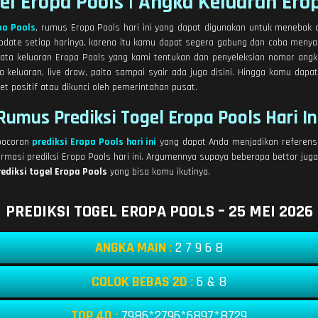
el Eropa Pools | Angka Keluaran Ero
pa Pools
, rumus Eropa Pools hari ini yang dapat digunakan untuk menebak 
pdate setiap harinya, karena itu kamu dapat segera gabung dan coba menyaksi
data keluaran Eropa Pools yang kami tentukan dan penyeleksian nomor angka 
a keluaran, live draw, paito sampai syair ada juga disini. Hingga kamu da
t positif atau dikunci oleh pemerintahan pusat.
Rumus Prediksi Togel Eropa Pools Hari In
 bocoran
prediksi Eropa Pools hari ini
yang dapat Anda menjadikan referensi
ormasi prediksi Eropa Pools hari ini. Argumennya supaya beberapa bettor juga
ediksi togel Eropa Pools
yang bisa kamu ikutinya.
PREDIKSI TOGEL EROPA POOLS – 25 MEI 2026
ANGKA MAIN
:
2 7 9 6 8
COLOK BEBAS 2D
:
6 & 8
TOP 4D
:
7986*2796*6897*8729