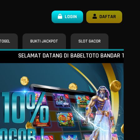
LOGIN
DAFTAR
TOGEL
BUKTI JACKPOT
SLOT GACOR
SELAMAT DATANG DI BABELTOTO BANDAR TOGEL ONLINE 