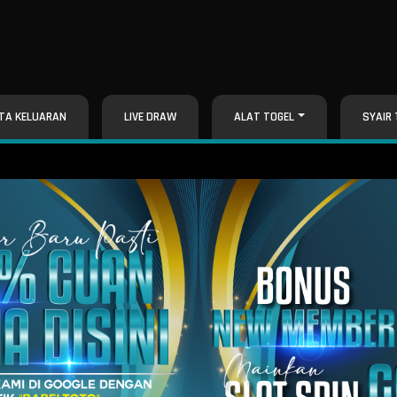
TA KELUARAN
LIVE DRAW
ALAT TOGEL
SYAIR 