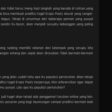
 dan tidak harus meng ikuti langkah yang berada di tulisan yang
mpai bisa membuat prediksi togel Eropa Pools akurat yang sangat-
bagus. Tetapi di umumnya dari beberapa pemain yang punyai
g sendiri itu bocor, akan menjadi sesuatu kebanggan yang paling
yang sedang memiliki rekanan dari kelompok yang serupa, kita
dengan enteng dan cepat akan dirasakan. Tidak bermain-bermain
n yang jelas sudah tahu apa itu populasi pertaruhan. Akan tetapi
ksi togel Eropa Pools terpercaya, kita referensikan agar dapat
mu punyai. Lalu apa itu populasi pertaruhan?
udi togel akan tetapi ada penggemari taruhan online yang lain.
jenis pasaran yang bagi keuntungan sampai prediksi bermain baik