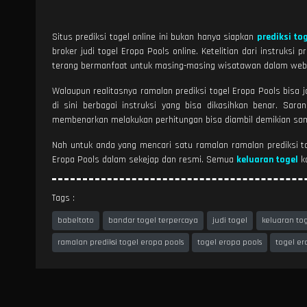
Situs prediksi togel online ini bukan hanya siapkan
prediksi to
broker judi togel Eropa Pools online. Ketelitian dari instruks
terang bermanfaat untuk masing-masing wisatawan dalam web k
Walaupun realitasnya ramalan prediksi togel Eropa Pools bisa 
di sini berbagai instruksi yang bisa dikasihkan benar. Sa
membenarkan melakukan perhitungan bisa diambil demikian sa
Nah untuk anda yang mencari satu ramalan ramalan prediksi to
Eropa Pools dalam sekejap dan resmi. Semua
keluaran togel
ka
Tags :
babeltoto
bandar togel terpercaya
judi togel
keluaran to
ramalan prediksi togel eropa pools
togel eropa pools
togel er