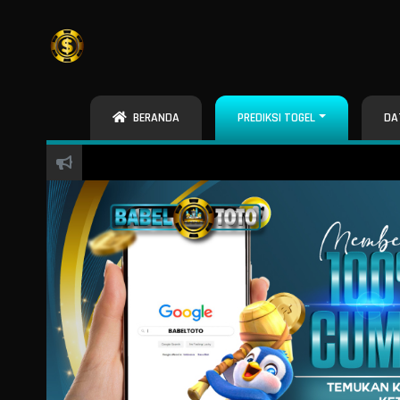
BERANDA
PREDIKSI TOGEL
DA