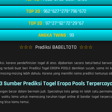
TOP 3D
:
962*627*279*796*672
TOP 2D
:
97*27*92*72*29*67
ANGKA TWINS
:
99
☆☆☆
Prediksi BABELTOTO
☆☆☆
i, karena pendefinisian togel di atas dijabarkan secara betul-betul berwas
 terbaik buat beri Prediksi Togel EROPA POOLS demikian susah, sama ini k
 masing-masing lebih dahulu. Karena yang memiliki nama prediksi tentunya ad
3 Sumber Prediksi Togel Eropa Pools Terpercay
an besar dalam bermain judi. Spesialnya toto gelap ini ialah satu permaina
n waktu lama untuk memasang taruhan togel online di bandar togel terper
ang bisa kamu temui.