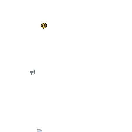
Beranda
Prediksi Toge
PREDIKSI TOGEL EROPA