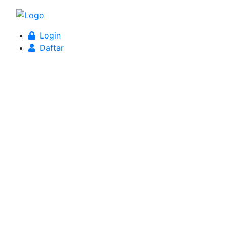
Login
Daftar
Beranda
Prediksi Togel
Data Keluaran
Live Draw
Alat Togel
Syair Togel
Bukti Jackpot
Slot Gacor