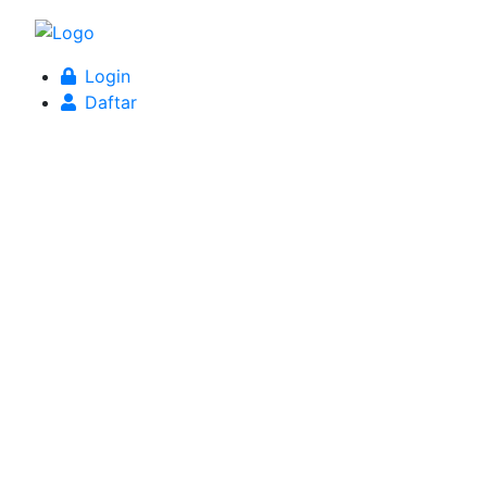
Login
Daftar
Beranda
Prediksi Togel
Data Keluaran
Live Draw
Alat Togel
Syair Togel
Bukti Jackpot
Slot Gacor