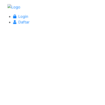
Login
Daftar
Beranda
Prediksi Togel
Data Keluaran
Live Draw
Alat Togel
Syair Togel
Bukti Jackpot
Slot Gacor