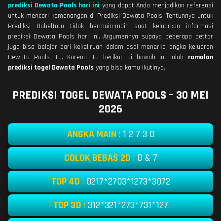
prediksi Dewata Pools hari ini
yang dapat Anda menjadikan referensi
untuk mencari kemenangan di Prediksi Dewata Pools. Tentunnya untuk
Prediksi BabelToto tidak bermain-main saat keluarkan informasi
prediksi Dewata Pools hari ini. Argumennya supaya beberapa bettor
juga bisa belajar dari kekeliruan dalam asal menerka angka keluaran
Dewata Pools itu. Karena itu berikut di bawah ini ialah
ramalan
prediksi togel Dewata Pools
yang bisa kamu ikutinya.
PREDIKSI TOGEL DEWATA POOLS – 30 MEI
2026
ANGKA MAIN
:
1 2 7 3 0
COLOK BEBAS 2D
:
0 & 7
TOP 4D
:
0217*2703*1273*3072
TOP 3D
:
312*321*273*731*127