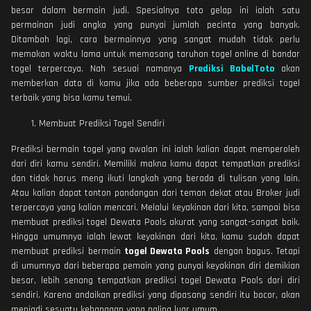
besar dalam bermain judi. Spesialnya toto gelap ini ialah satu
permainan judi angka yang punyai jumlah pecinta yang banyak.
Ditambah lagi, cara bermainnya yang sangat mudah tidak perlu
memakan waktu lama untuk memasang taruhan togel online di bandar
togel terpercaya. Nah sesuai namanya
Prediksi BabelToto
akan
memberkan data di kamu jika ada beberapa sumber prediksi togel
terbaik yang bisa kamu temui.
Membuat Prediksi Togel Sendiri
Prediksi bermain togel yang awalan ini ialah kalian dapat memperoleh
dari diri kamu sendiri. Memiliki makna kamu dapat tempatkan prediksi
dan tidak harus meng ikuti langkah yang berada di tulisan yang lain.
Atau kalian dapat tonton pandangan dari teman dekat atau Broker judi
terpercaya yang kalian mencari. Melalui keyakinan dari kita, sampai bisa
membuat prediksi togel Dewata Pools akurat yang sangat-sangat baik.
Hingga umumnya ialah lewat keyakinan dari kita, kamu sudah dapat
membuat prediksi bermain
togel Dewata Pools
dengan bagus. Tetapi
di umumnya dari beberapa pemain yang punyai keyakinan diri demikian
besar, lebih senang tempatkan prediksi togel Dewata Pools dari diri
sendiri. Karena andaikan prediksi yang dipasang sendiri itu bocor, akan
menjadi sesuatu kebanggan yang paling luar umum.