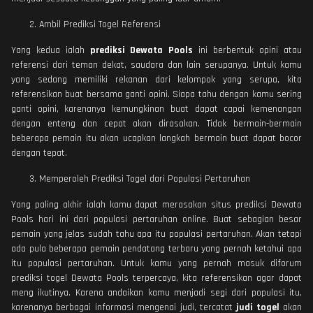
Ambil Prediksi Togel Referensi
Yang kedua ialah
prediksi Dewata Pools
ini berbentuk opini atau
referensi dari teman dekat, saudara dan lain serupanya. Untuk kamu
yang sedang memiliki rekanan dari kelompok yang serupa, kita
referensikan buat bersama ganti opini. Siapa tahu dengan kamu sering
ganti opini, karenanya kemungkinan buat dapat capai kemenangan
dengan enteng dan cepat akan dirasakan. Tidak bermain-bermain
beberapa pemain itu akan ucapkan langkah bermain buat dapat bocor
dengan tepat.
Memperoleh Prediksi Togel dari Populasi Pertaruhan
Yang paling akhir ialah kamu dapat merasakan situs prediksi Dewata
Pools hari ini dari populasi pertaruhan online. Buat sebagian besar
pemain yang jelas sudah tahu apa itu populasi pertaruhan. Akan tetapi
ada pula beberapa pemain pendatang terbaru yang pernah ketahui apa
itu populasi pertaruhan. Untuk kamu yang pernah masuk diforum
prediksi togel Dewata Pools terpercaya, kita referensikan agar dapat
meng ikutinya. Karena andaikan kamu menjadi segi dari populasi itu,
karenanya berbagai informasi mengenai judi, tercatat
judi togel
akan