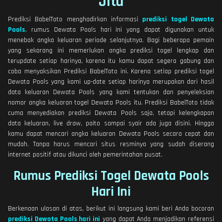
Jitu
Prediksi BabelToto menghadirkan informasi
prediksi togel Dewata
Pools
, rumus Dewata Pools hari ini yang dapat digunakan untuk
menebak angka keluaran periode selanjutnya. Bagi beberapa pemain
yang sekarang ini memerlukan angka prediksi togel lengkap dan
terupdate setiap harinya, karena itu kamu dapat segera gabung dan
coba menyaksikan Prediksi BabelToto ini. Karena setiap prediksi togel
Dewata Pools yang kami up-date setiap harinya merupakan dari hasil
data keluaran Dewata Pools yang kami tentukan dan penyeleksian
nomor angka keluaran togel Dewata Pools itu. Prediksi BabelToto tidak
cuma menyediakan prediksi Dewata Pools saja, tetapi kelengkapan
data keluaran, live draw, paito sampai syair ada juga disini. Hingga
kamu dapat mencari angka keluaran Dewata Pools secara cepat dan
mudah. Tanpa harus mencari situs resminya yang sudah diserang
internet positif atau dikunci oleh pemerintahan pusat.
Rumus Prediksi Togel Dewata Pools
Hari Ini
Berkenaan ulasan di atas, berikut ini langsung kami beri Anda bocoran
prediksi Dewata Pools hari ini
yang dapat Anda menjadikan referensi