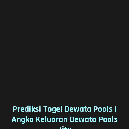
Prediksi Togel Dewata Pools |
Angka Keluaran Dewata Pools