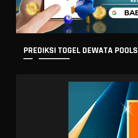
PREDIKSI TOGEL DEWATA POOLS 