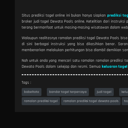
Situs prediksi togel online ini bukan hanya siapkan
prediksi to
broker judi togel Dewata Pools online. Ketelitian dari instruks
terang bermanfaat untuk masing-masing wisatawan dalam web k
Walaupun realitasnya ramalan prediksi togel Dewata Pools bisa
di sini berbagai instruksi yang bisa dikasihkan benar. Sa
membenarkan melakukan perhitungan bisa diambil demikian sa
Nah untuk anda yang mencari satu ramalan ramalan prediksi tog
Dewata Pools dalam sekejap dan resmi. Semua
keluaran togel
Tags :
babeltoto
bandar togel terpercaya
judi togel
kelu
ramalan prediksi togel
ramalan prediksi togel dewata pools
to