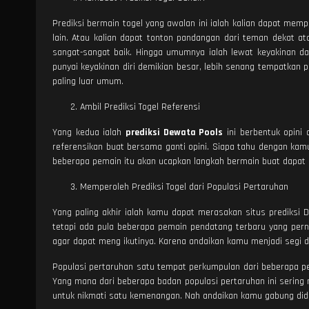
Prediksi bermain togel yang awalan ini ialah kalian dapat memp
lain. Atau kalian dapat tonton pandangan dari teman dekat at
sangat-sangat baik. Hingga umumnya ialah lewat keyakinan d
punyai keyakinan diri demikian besar, lebih senang tempatkan p
paling luar umum.
Ambil Prediksi Togel Referensi
Yang kedua ialah
prediksi Dewata Pools
ini berbentuk opini 
referensikan buat bersama ganti opini. Siapa tahu dengan kam
beberapa pemain itu akan ucapkan langkah bermain buat dapat 
Memperoleh Prediksi Togel dari Populasi Pertaruhan
Yang paling akhir ialah kamu dapat merasakan situs prediksi D
tetapi ada pula beberapa pemain pendatang terbaru yang perna
agar dapat meng ikutinya. Karena andaikan kamu menjadi segi da
Populasi pertaruhan satu tempat perkumpulan dari beberapa pem
Yang mana dari beberapa badan populasi pertaruhan ini sering
untuk nikmati satu kemenangan. Nah andaikan kamu gabung did