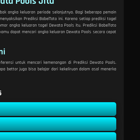
ata Pools Jitu
bak angka keluaran periode selanjutnya. Bagi beberapa pemain
nyaksikan Prediksi BabelToto ini. Karena setiap prediksi togel
mor angka keluaran togel Dewata Pools itu. Prediksi BabelToto
ga kamu dapat mencari angka keluaran Dewata Pools secara cepat
ni
ferensi untuk mencari kemenangan di Prediksi Dewata Pools.
pa bettor juga bisa belajar dari kekeliruan dalam asal menerka
5