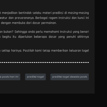
pat menjadikan bertindak selaku materi prediksi di masing-masing
 featur dan prasarananya. Berbagai ragam instruksi dan kunci ini
a dengan membuka dari dasar permainan.
gian bukan? Sehingga anda perlu memahami instruksi yang benar!
 begitu itu diperlukan beberapa dasar yang penuhi akhirnya
 setiap harinya. Pastilah kami tetap memberikan keluaran togel
a pools hari ini
prediksi togel
prediksi togel dewata pools