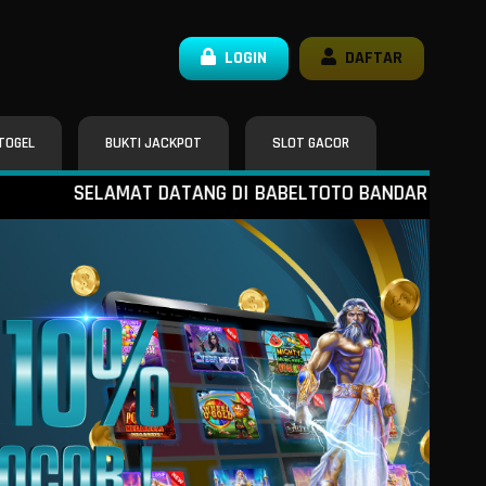
LOGIN
DAFTAR
TOGEL
BUKTI JACKPOT
SLOT GACOR
SELAMAT DATANG DI BABELTOTO BANDAR TOGEL ONLINE 