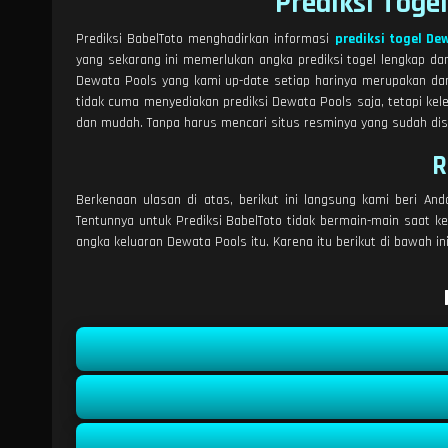
Prediksi Toge
Prediksi BabelToto menghadirkan informasi
prediksi togel De
yang sekarang ini memerlukan angka prediksi togel lengkap dan
Dewata Pools yang kami up-date setiap harinya merupakan dari
tidak cuma menyediakan prediksi Dewata Pools saja, tetapi kel
dan mudah. Tanpa harus mencari situs resminya yang sudah dise
R
Berkenaan ulasan di atas, berikut ini langsung kami beri An
Tentunnya untuk Prediksi BabelToto tidak bermain-main saat ke
angka keluaran Dewata Pools itu. Karena itu berikut di bawah in