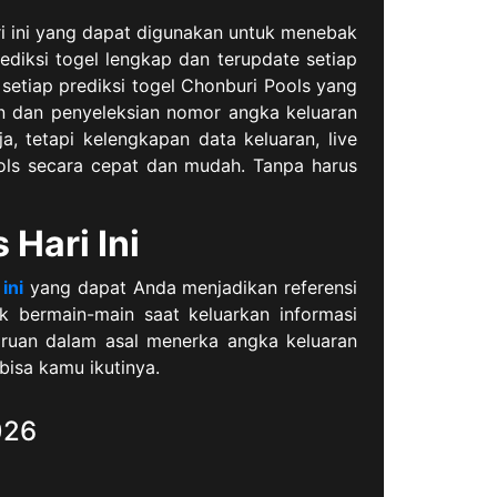
ri ini yang dapat digunakan untuk menebak
diksi togel lengkap dan terupdate setiap
setiap prediksi togel Chonburi Pools yang
an dan penyeleksian nomor angka keluaran
a, tetapi kelengkapan data keluaran, live
ools secara cepat dan mudah. Tanpa harus
Hari Ini
ini
yang dapat Anda menjadikan referensi
k bermain-main saat keluarkan informasi
liruan dalam asal menerka angka keluaran
isa kamu ikutinya.
026