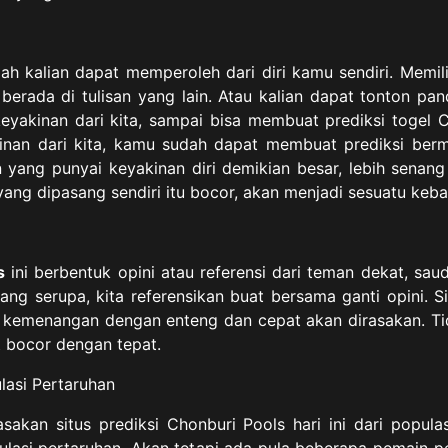
alah kalian dapat memperoleh dari diri kamu sendiri. Mem
berada di tulisan yang lain. Atau kalian dapat tonton pa
keyakinan dari kita, sampai bisa membuat prediksi togel
inan dari kita, kamu sudah dapat membuat prediksi ber
yang punyai keyakinan diri demikian besar, lebih senang
si yang dipasang sendiri itu bocor, akan menjadi sesuatu ke
s
ini berbentuk opini atau referensi dari teman dekat, sa
ng serupa, kita referensikan buat bersama ganti opini. S
 kemenangan dengan enteng dan cepat akan dirasakan. Ti
 bocor dengan tepat.
lasi Pertaruhan
akan situs prediksi Chonburi Pools hari ini dari popula
ulasi pertaruhan. Akan tetapi ada pula beberapa pemain 