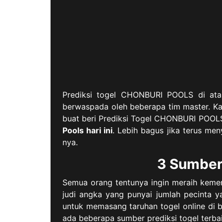
Prediksi togel CHONBURI POOLS di atas 
berwaspada oleh beberapa tim master. Ka
buat beri Prediksi Togel CHONBURI POOLS
Pools hari ini
. Lebih bagus jika terus me
nya.
3 Sumber 
Semua orang tentunya ingin meraih kemen
judi angka yang punyai jumlah pecinta 
untuk memasang taruhan togel online di 
ada beberapa sumber prediksi togel terba