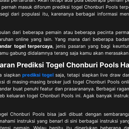
 pernah masuk diforum prediksi togel Chonburi Pools terp
egi dari populasi itu, karenanya berbagai informasi men
pulan dari beberapa pemain atau beberapa pecinta permai
aruhan online yang lain. Yang mana dari beberapa badan
andar togel terpercaya
, jenis pasaran yang bagi keuntu
amu gabung didalamnya terang saja kamu akan merasakan 
aran Prediksi Togel Chonburi Pools Har
ya siapkan
prediksi togel
saja, tetapi siapkan live draw da
i di masing-masing broker judi togel Chonburi Pools online
andar buat penuhi featur dan prasarananya. Berbagai ragam 
b keluaran togel Chonburi Pools ini. Agak banyak instr
togel Chonburi Pools bisa jadi dibuat dengan sembaranga
hami instruksi yang benar! di sini berbagai instruksi yan
tensi pemain. Walau begitu itu diperlukan beberapa d