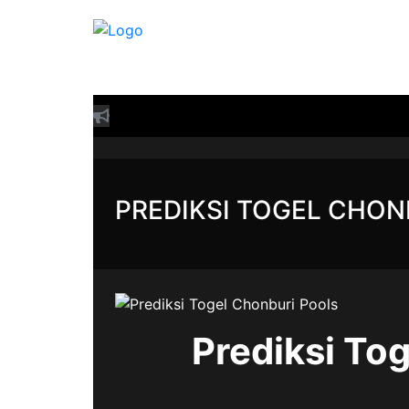
Beranda
Prediksi Toge
PREDIKSI TOGEL CHONB
Prediksi To