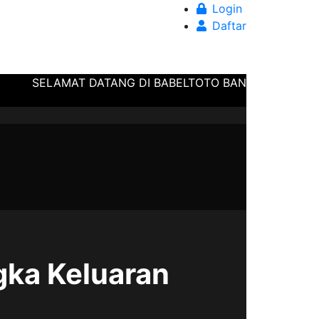
Login
Daftar
Bukti Jackpot
Slot Gacor
SELAMAT DATANG DI BABELTOTO BANDAR TOGEL ONLIN
gka Keluaran