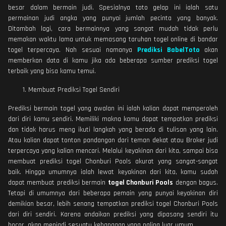
besar dalam bermain judi. Spesialnya toto gelap ini ialah satu
permainan judi angka yang punyai jumlah pecinta yang banyak.
Ditambah lagi, cara bermainnya yang sangat mudah tidak perlu
memakan waktu lama untuk memasang taruhan togel online di bandar
togel terpercaya. Nah sesuai namanya
Prediksi BabelToto
akan
memberkan data di kamu jika ada beberapa sumber prediksi togel
terbaik yang bisa kamu temui.
Membuat Prediksi Togel Sendiri
Prediksi bermain togel yang awalan ini ialah kalian dapat memperoleh
dari diri kamu sendiri. Memiliki makna kamu dapat tempatkan prediksi
dan tidak harus meng ikuti langkah yang berada di tulisan yang lain.
Atau kalian dapat tonton pandangan dari teman dekat atau Broker judi
terpercaya yang kalian mencari. Melalui keyakinan dari kita, sampai bisa
membuat prediksi togel Chonburi Pools akurat yang sangat-sangat
baik. Hingga umumnya ialah lewat keyakinan dari kita, kamu sudah
dapat membuat prediksi bermain
togel Chonburi Pools
dengan bagus.
Tetapi di umumnya dari beberapa pemain yang punyai keyakinan diri
demikian besar, lebih senang tempatkan prediksi togel Chonburi Pools
dari diri sendiri. Karena andaikan prediksi yang dipasang sendiri itu
bocor, akan menjadi sesuatu kebanggan yang paling luar umum.