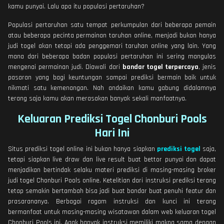
kamu punyai. Lalu apa itu populasi pertaruhan?
Populasi pertaruhan satu tempat perkumpulan dari beberapa pemain
atau beberapa pecinta permainan taruhan online, menjadi bukan hanya
judi togel akan tetapi ada penggemari taruhan online yang lain. Yang
mana dari beberapa badan populasi pertaruhan ini sering mangulas
mengenai permainan judi. Diawali dari
bandar togel terpercaya
, jenis
pasaran yang bagi keuntungan sampai prediksi bermain baik untuk
nikmati satu kemenangan. Nah andaikan kamu gabung didalamnya
terang saja kamu akan merasakan banyak sekali manfaatnya.
Keluaran Prediksi Togel Chonburi Pools
Hari Ini
Situs prediksi togel online ini bukan hanya siapkan
prediksi togel
saja,
tetapi siapkan live draw dan live result buat bettor punyai dan dapat
menjadikan bertindak selaku materi prediksi di masing-masing broker
judi togel Chonburi Pools online. Ketelitian dari instruksi prediksi terang
tetap semakin bertambah bisa jadi buat bandar buat penuhi featur dan
prasarananya. Berbagai ragam instruksi dan kunci ini terang
bermanfaat untuk masing-masing wisatawan dalam web keluaran togel
Chonburi Pools ini. Agak banyak instruksi memiliki makna sama dengan