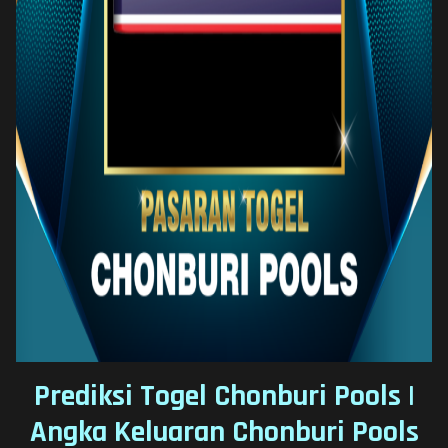
Prediksi Togel Chonburi Pools |
Angka Keluaran Chonburi Pools