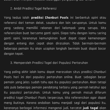
Ambil Prediksi Togel Referensi
Yang kedua ialah
prediksi Chonburi Pools
ini berbentuk opini atau
referensi dari teman dekat, saudara dan lain serupanya. Untuk kamu
yang sedang memiliki rekanan dari kelompok yang serupa, kita
referensikan buat bersama ganti opini. Siapa tahu dengan kamu sering
ganti opini, karenanya kemungkinan buat dapat capai kemenangan
dengan enteng dan cepat akan dirasakan. Tidak bermain-bermain
beberapa pemain itu akan ucapkan langkah bermain buat dapat bocor
dengan tepat.
Memperoleh Prediksi Togel dari Populasi Pertaruhan
Yang paling akhir ialah kamu dapat merasakan situs prediksi Chonburi
Pools hari ini dari populasi pertaruhan online. Buat sebagian besar
pemain yang jelas sudah tahu apa itu populasi pertaruhan. Akan tetapi
ada pula beberapa pemain pendatang terbaru yang pernah ketahui apa
itu populasi pertaruhan. Untuk kamu yang pernah masuk diforum
prediksi togel Chonburi Pools terpercaya, kita referensikan agar dapat
meng ikutinya. Karena andaikan kamu menjadi segi dari populasi itu,
karenanya berbagai informasi mengenai judi, tercatat
judi togel
akan