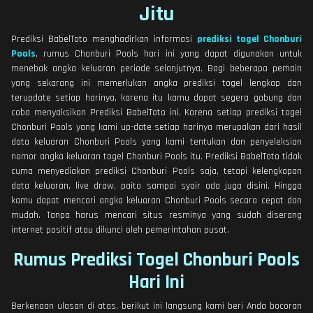
Jitu
Prediksi BabelToto menghadirkan informasi
prediksi togel Chonburi
Pools
, rumus Chonburi Pools hari ini yang dapat digunakan untuk
menebak angka keluaran periode selanjutnya. Bagi beberapa pemain
yang sekarang ini memerlukan angka prediksi togel lengkap dan
terupdate setiap harinya, karena itu kamu dapat segera gabung dan
coba menyaksikan Prediksi BabelToto ini. Karena setiap prediksi togel
Chonburi Pools yang kami up-date setiap harinya merupakan dari hasil
data keluaran Chonburi Pools yang kami tentukan dan penyeleksian
nomor angka keluaran togel Chonburi Pools itu. Prediksi BabelToto tidak
cuma menyediakan prediksi Chonburi Pools saja, tetapi kelengkapan
data keluaran, live draw, paito sampai syair ada juga disini. Hingga
kamu dapat mencari angka keluaran Chonburi Pools secara cepat dan
mudah. Tanpa harus mencari situs resminya yang sudah diserang
internet positif atau dikunci oleh pemerintahan pusat.
Rumus Prediksi Togel Chonburi Pools
Hari Ini
Berkenaan ulasan di atas, berikut ini langsung kami beri Anda bocoran