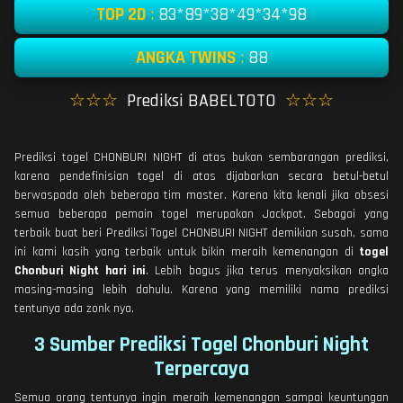
TOP 2D
:
83*89*38*49*34*98
ANGKA TWINS
:
88
☆☆☆
Prediksi BABELTOTO
☆☆☆
Prediksi togel CHONBURI NIGHT di atas bukan sembarangan prediksi,
karena pendefinisian togel di atas dijabarkan secara betul-betul
berwaspada oleh beberapa tim master. Karena kita kenali jika obsesi
semua beberapa pemain togel merupakan Jackpot. Sebagai yang
terbaik buat beri Prediksi Togel CHONBURI NIGHT demikian susah, sama
ini kami kasih yang terbaik untuk bikin meraih kemenangan di
togel
Chonburi Night hari ini
. Lebih bagus jika terus menyaksikan angka
masing-masing lebih dahulu. Karena yang memiliki nama prediksi
tentunya ada zonk nya.
3 Sumber Prediksi Togel Chonburi Night
Terpercaya
Semua orang tentunya ingin meraih kemenangan sampai keuntungan