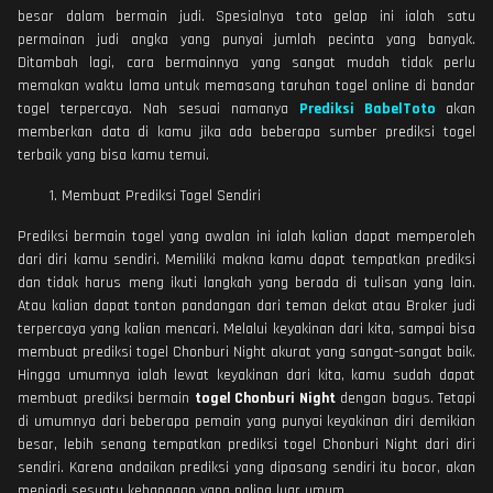
besar dalam bermain judi. Spesialnya toto gelap ini ialah satu
permainan judi angka yang punyai jumlah pecinta yang banyak.
Ditambah lagi, cara bermainnya yang sangat mudah tidak perlu
memakan waktu lama untuk memasang taruhan togel online di bandar
togel terpercaya. Nah sesuai namanya
Prediksi BabelToto
akan
memberkan data di kamu jika ada beberapa sumber prediksi togel
terbaik yang bisa kamu temui.
Membuat Prediksi Togel Sendiri
Prediksi bermain togel yang awalan ini ialah kalian dapat memperoleh
dari diri kamu sendiri. Memiliki makna kamu dapat tempatkan prediksi
dan tidak harus meng ikuti langkah yang berada di tulisan yang lain.
Atau kalian dapat tonton pandangan dari teman dekat atau Broker judi
terpercaya yang kalian mencari. Melalui keyakinan dari kita, sampai bisa
membuat prediksi togel Chonburi Night akurat yang sangat-sangat baik.
Hingga umumnya ialah lewat keyakinan dari kita, kamu sudah dapat
membuat prediksi bermain
togel Chonburi Night
dengan bagus. Tetapi
di umumnya dari beberapa pemain yang punyai keyakinan diri demikian
besar, lebih senang tempatkan prediksi togel Chonburi Night dari diri
sendiri. Karena andaikan prediksi yang dipasang sendiri itu bocor, akan
menjadi sesuatu kebanggan yang paling luar umum.