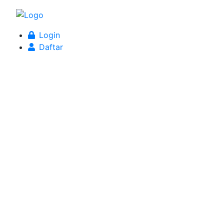
Login
Daftar
Beranda
Prediksi Togel
Data Keluaran
Live Draw
Alat Togel
Syair Togel
Bukti Jackpot
Slot Gacor