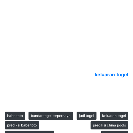
berbagai instruksi yang bisa dikasihkan benar.
Sarannya bermain bisa alami perkembangan sesuai
kompetensi pemain. Walau begitu itu diperlukan
beberapa dasar yang penuhi akhirnya membenarkan
melakukan perhitungan bisa diambil demikian sama.
Nah untuk anda yang mencari satu ramalan ramalan
prediksi togel China Pools, langsung bisa meng
ikutinya website ini dan berlengganan setiap harinya.
Pastilah kami tetap memberikan keluaran togel China
Pools dalam sekejap dan resmi. Semua
keluaran togel
kami akan dikeluarkan sesuai jam resultnya dan
terupdate setiap harinya.
Tags :
babeltoto
bandar togel terpercaya
judi togel
keluaran togel
prediksi babeltoto
prediksi china pools