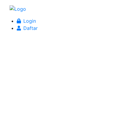
Login
Daftar
Beranda
Prediksi Togel
Data Keluaran
Live Draw
Alat Togel
Syair Togel
Bukti Jackpot
Slot Gacor