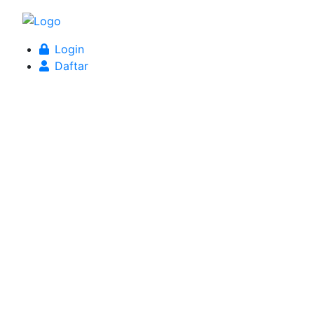
Login
Daftar
Beranda
Prediksi Togel
Data Keluaran
Live Draw
Alat Togel
Syair Togel
Bukti Jackpot
Slot Gacor