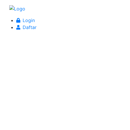
Login
Daftar
Beranda
Prediksi Togel
Data Keluaran
Live Draw
Alat Togel
Syair Togel
Bukti Jackpot
Slot Gacor