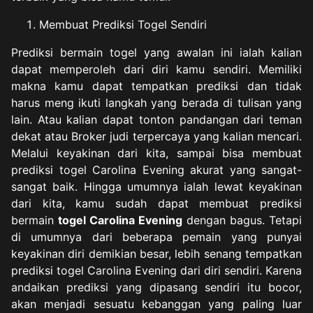
Membuat Prediksi Togel Sendiri
Prediksi bermain togel yang awalan ini ialah kalian
dapat memperoleh dari diri kamu sendiri. Memiliki
makna kamu dapat tempatkan prediksi dan tidak
harus meng ikuti langkah yang berada di tulisan yang
lain. Atau kalian dapat tonton pandangan dari teman
dekat atau Broker judi terpercaya yang kalian mencari.
Melalui keyakinan dari kita, sampai bisa membuat
prediksi togel Carolina Evening akurat yang sangat-
sangat baik. Hingga umumnya ialah lewat keyakinan
dari kita, kamu sudah dapat membuat prediksi
bermain
togel Carolina Evening
dengan bagus. Tetapi
di umumnya dari beberapa pemain yang punyai
keyakinan diri demikian besar, lebih senang tempatkan
prediksi togel Carolina Evening dari diri sendiri. Karena
andaikan prediksi yang dipasang sendiri itu bocor,
akan menjadi sesuatu kebanggan yang paling luar