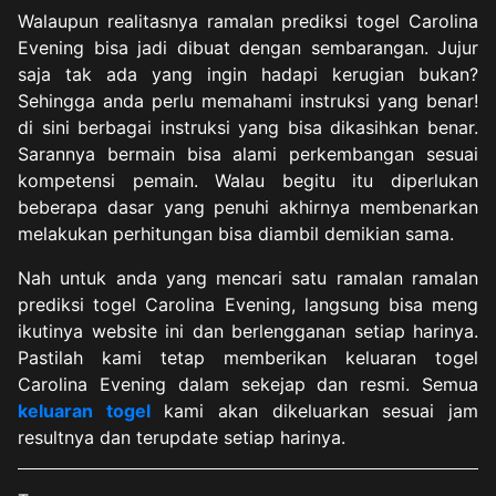
Walaupun realitasnya ramalan prediksi togel Carolina
Evening bisa jadi dibuat dengan sembarangan. Jujur
saja tak ada yang ingin hadapi kerugian bukan?
Sehingga anda perlu memahami instruksi yang benar!
di sini berbagai instruksi yang bisa dikasihkan benar.
Sarannya bermain bisa alami perkembangan sesuai
kompetensi pemain. Walau begitu itu diperlukan
beberapa dasar yang penuhi akhirnya membenarkan
melakukan perhitungan bisa diambil demikian sama.
Nah untuk anda yang mencari satu ramalan ramalan
prediksi togel Carolina Evening, langsung bisa meng
ikutinya website ini dan berlengganan setiap harinya.
Pastilah kami tetap memberikan keluaran togel
Carolina Evening dalam sekejap dan resmi. Semua
keluaran togel
kami akan dikeluarkan sesuai jam
resultnya dan terupdate setiap harinya.