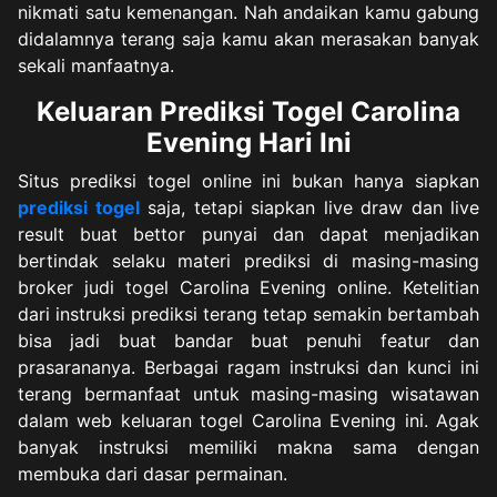
nikmati satu kemenangan. Nah andaikan kamu gabung
didalamnya terang saja kamu akan merasakan banyak
sekali manfaatnya.
Keluaran Prediksi Togel Carolina
Evening Hari Ini
Situs prediksi togel online ini bukan hanya siapkan
prediksi togel
saja, tetapi siapkan live draw dan live
result buat bettor punyai dan dapat menjadikan
bertindak selaku materi prediksi di masing-masing
broker judi togel Carolina Evening online. Ketelitian
dari instruksi prediksi terang tetap semakin bertambah
bisa jadi buat bandar buat penuhi featur dan
prasarananya. Berbagai ragam instruksi dan kunci ini
terang bermanfaat untuk masing-masing wisatawan
dalam web keluaran togel Carolina Evening ini. Agak
banyak instruksi memiliki makna sama dengan
membuka dari dasar permainan.