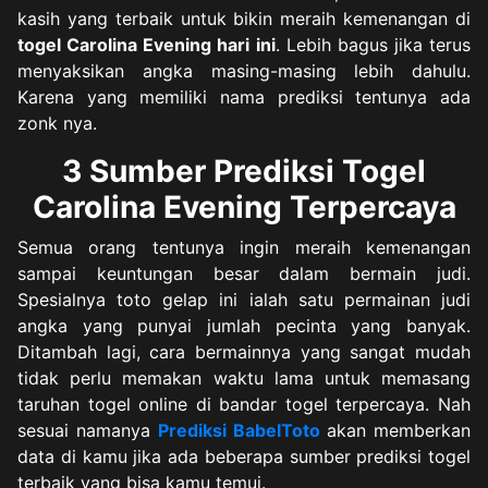
kasih yang terbaik untuk bikin meraih kemenangan di
togel Carolina Evening hari ini
. Lebih bagus jika terus
menyaksikan angka masing-masing lebih dahulu.
Karena yang memiliki nama prediksi tentunya ada
zonk nya.
3 Sumber Prediksi Togel
Carolina Evening Terpercaya
Semua orang tentunya ingin meraih kemenangan
sampai keuntungan besar dalam bermain judi.
Spesialnya toto gelap ini ialah satu permainan judi
angka yang punyai jumlah pecinta yang banyak.
Ditambah lagi, cara bermainnya yang sangat mudah
tidak perlu memakan waktu lama untuk memasang
taruhan togel online di bandar togel terpercaya. Nah
sesuai namanya
Prediksi BabelToto
akan memberkan
data di kamu jika ada beberapa sumber prediksi togel
terbaik yang bisa kamu temui.