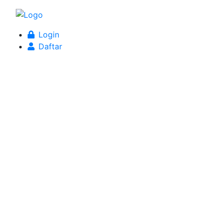
Login
Daftar
Beranda
Prediksi Togel
Data Keluaran
Live Draw
Alat Togel
Syair Togel
Bukti Jackpot
Slot Gacor