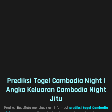
Prediksi Togel Cambodia Night |
Angka Keluaran Cambodia Night
Jitu
Prediksi BabelToto menghadirkan informasi
prediksi togel Cambodia