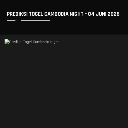
PREDIKSI TOGEL CAMBODIA NIGHT – 04 JUNI 2026