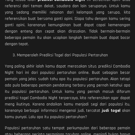
referensi dari teman dekat, saudara dan lain serupanya. Untuk kamu
yang sedang memiliki rekanan dari kelompok yang serupa, kita
referensikan buat bersama ganti opini. Siapa tahu dengan kamu sering
ganti opini, karenanya kemungkinan buat dapat capai kemenangan
dengan enteng dan cepat akan dirasakan. Tidak bermain-bermain
beberapa pemain itu akan ucapkan langkah bermain buat dapat bocor
dengan tepat.
Memperoleh Prediksi Togel dari Populasi Pertaruhan
Yang paling akhir ialah kamu dapat merasakan situs prediksi Cambodia
Night hari ini dari populasi pertaruhan online. Buat sebagian besar
pemain yang jelas sudah tahu apa itu populasi pertaruhan. Akan tetapi
ada pula beberapa pemain pendatang terbaru yang pernah ketahui apa
itu populasi pertaruhan. Untuk kamu yang pernah masuk diforum
prediksi togel Cambodia Night terpercaya, kita referensikan agar dapat
meng ikutinya. Karena andaikan kamu menjadi segi dari populasi itu,
karenanya berbagai informasi mengenai judi, tercatat
judi togel
akan
kamu punyai. Lalu apa itu populasi pertaruhan?
Populasi pertaruhan satu tempat perkumpulan dari beberapa pemain
atau beberapa pecinta permainan taruhan online, menjadi bukan hanya