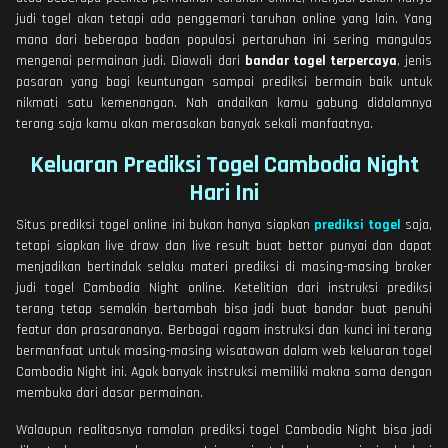
judi togel akan tetapi ada penggemari taruhan online yang lain. Yang
mana dari beberapa badan populasi pertaruhan ini sering mangulas
mengenai permainan judi. Diawali dari
bandar togel terpercaya
, jenis
pasaran yang bagi keuntungan sampai prediksi bermain baik untuk
nikmati satu kemenangan. Nah andaikan kamu gabung didalamnya
terang saja kamu akan merasakan banyak sekali manfaatnya.
Keluaran Prediksi Togel Cambodia Night
Hari Ini
Situs prediksi togel online ini bukan hanya siapkan
prediksi togel
saja,
tetapi siapkan live draw dan live result buat bettor punyai dan dapat
menjadikan bertindak selaku materi prediksi di masing-masing broker
judi togel Cambodia Night online. Ketelitian dari instruksi prediksi
terang tetap semakin bertambah bisa jadi buat bandar buat penuhi
featur dan prasarananya. Berbagai ragam instruksi dan kunci ini terang
bermanfaat untuk masing-masing wisatawan dalam web keluaran togel
Cambodia Night ini. Agak banyak instruksi memiliki makna sama dengan
membuka dari dasar permainan.
Walaupun realitasnya ramalan prediksi togel Cambodia Night bisa jadi