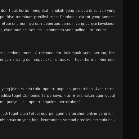
 dan tidak harus meng ikuti langkah yang berada di tulisan yang
sampai bisa membuat prediksi togel Cambodia akurat yang sangat-
Tetapi di umumnya dari beberapa pemain yang punyai keyakinan
ocor, akan menjadi sesuatu kebanggan yang paling luar umum.
ang sedang memiliki rekanan dari kelompok yang serupa, kita
dengan enteng dan cepat akan dirasakan. Tidak bermain-bermain
 yang jelas sudah tahu apa itu populasi pertaruhan. Akan tetapi
diksi togel Cambodia terpercaya, kita referensikan agar dapat
mu punyai. Lalu apa itu populasi pertaruhan?
udi togel akan tetapi ada penggemari taruhan online yang lain.
jenis pasaran yang bagi keuntungan sampai prediksi bermain baik