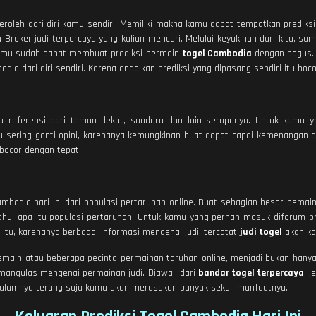
eroleh dari diri kamu sendiri. Memiliki makna kamu dapat tempatkan prediksi
 Broker judi terpercaya yang kalian mencari. Melalui keyakinan dari kita, 
 kamu sudah dapat membuat prediksi bermain
togel Cambodia
dengan bagus. 
odia dari diri sendiri. Karena andaikan prediksi yang dipasang sendiri itu b
au referensi dari teman dekat, saudara dan lain serupanya. Untuk kamu y
u sering ganti opini, karenanya kemungkinan buat dapat capai kemenangan 
bocor dengan tepat.
mbodia hari ini dari populasi pertaruhan online. Buat sebagian besar pemain
ui apa itu populasi pertaruhan. Untuk kamu yang pernah masuk diforum pre
 itu, karenanya berbagai informasi mengenai judi, tercatat
judi togel
akan ka
ain atau beberapa pecinta permainan taruhan online, menjadi bukan hanya j
 mangulas mengenai permainan judi. Diawali dari
bandar togel terpercaya
, 
alamnya terang saja kamu akan merasakan banyak sekali manfaatnya.