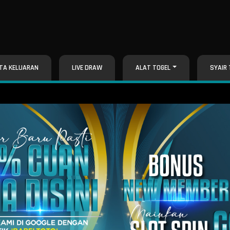
TA KELUARAN
LIVE DRAW
ALAT TOGEL
SYAIR 
SEL