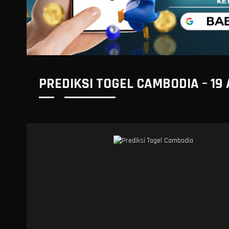
PREDIKSI TOGEL CAMBODIA – 19