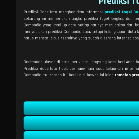
Prediksi 
Prediksi BabelToto menghadirkan informasi
prediksi togel C
sekarang ini memerlukan angka prediksi togel lengkap dan te
Cambodia yang kami up-date setiap harinya merupakan dari ha
menyediakan prediksi Cambodia saja, tetapi kelengkapan data k
harus mencari situs resminya yang sudah diserang internet posi
Berkenaan ulasan di atas, berikut ini langsung kami beri Anda 
Prediksi BabelToto tidak bermain-main saat keluarkan inform
Cambodia itu. Karena itu berikut di bawah ini ialah
ramalan pre