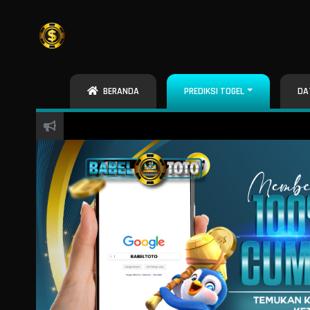
BERANDA
PREDIKSI TOGEL
DA