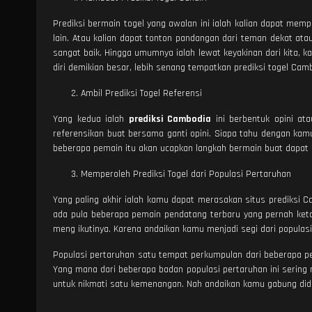
Prediksi bermain togel yang awalan ini ialah kalian dapat memp
lain. Atau kalian dapat tonton pandangan dari teman dekat atau
sangat baik. Hingga umumnya ialah lewat keyakinan dari kita,
diri demikian besar, lebih senang tempatkan prediksi togel Camb
Ambil Prediksi Togel Referensi
Yang kedua ialah
prediksi Cambodia
ini berbentuk opini at
referensikan buat bersama ganti opini. Siapa tahu dengan kam
beberapa pemain itu akan ucapkan langkah bermain buat dapat 
Memperoleh Prediksi Togel dari Populasi Pertaruhan
Yang paling akhir ialah kamu dapat merasakan situs prediksi Ca
ada pula beberapa pemain pendatang terbaru yang pernah ketah
meng ikutinya. Karena andaikan kamu menjadi segi dari populasi
Populasi pertaruhan satu tempat perkumpulan dari beberapa pem
Yang mana dari beberapa badan populasi pertaruhan ini sering
untuk nikmati satu kemenangan. Nah andaikan kamu gabung did