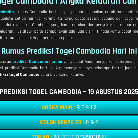
Togel Cambodia | Angka Keluaran Cam
ambodia
, rumus Cambodia hari ini yang dapat digunakan untuk menebak an
rupdate setiap harinya, karena itu kamu dapat segera gabung dan coba meny
sil data keluaran Cambodia yang kami tentukan dan penyeleksian nomor angk
eluaran, live draw, paito sampai syair ada juga disini. Hingga kamu dapat
tif atau dikunci oleh pemerintahan pusat.
Rumus Prediksi Togel Cambodia Hari Ini
bocoran
prediksi Cambodia hari ini
yang dapat Anda menjadikan referensi un
asi prediksi Cambodia hari ini. Argumennya supaya beberapa bettor juga bi
diksi togel Cambodia
yang bisa kamu ikutinya.
PREDIKSI TOGEL CAMBODIA – 19 AGUSTUS 202
ANGKA MAIN
:
8 0 9 1 2
COLOK BEBAS 2D
:
0 & 2
TOP 4D
:
2089*8091*1290*0921