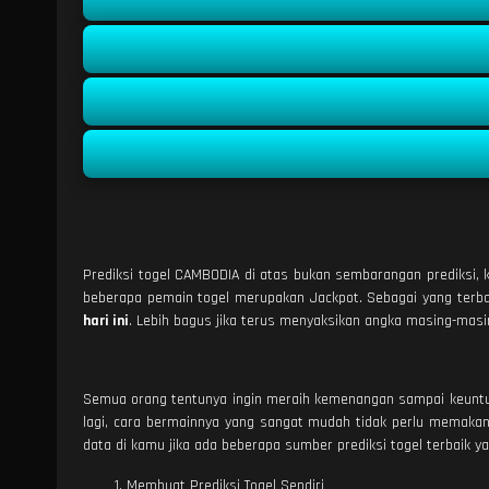
Prediksi togel CAMBODIA di atas bukan sembarangan prediksi, k
beberapa pemain togel merupakan Jackpot. Sebagai yang terbai
hari ini
. Lebih bagus jika terus menyaksikan angka masing-masin
Semua orang tentunya ingin meraih kemenangan sampai keuntung
lagi, cara bermainnya yang sangat mudah tidak perlu memaka
data di kamu jika ada beberapa sumber prediksi togel terbaik y
Membuat Prediksi Togel Sendiri