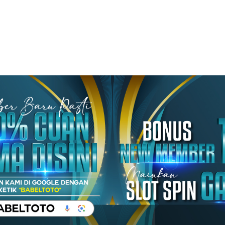
l
Data Keluaran
Live Draw
Alat Togel
Syair Togel