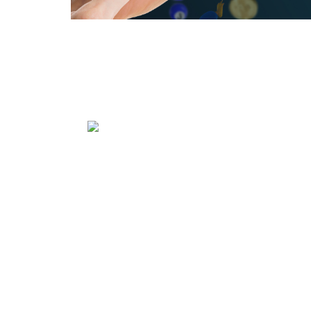
PREDIKSI TOGEL CALIF
Prediksi Tog
Prediksi BabelToto menghadirkan infor
menebak angka keluaran periode selanj
terupdate setiap harinya, karena itu ka
California Pools yang kami up-date setia
nomor angka keluaran togel California Poo