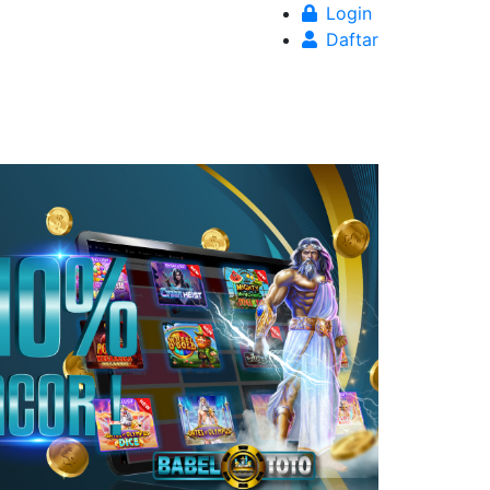
Login
Daftar
Bukti Jackpot
Slot Gacor
SELAMAT DATANG DI BABELTOTO BANDAR TOGEL ONLINE