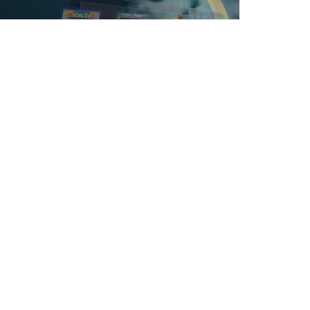
ngka Keluaran
ools hari ini yang dapat digunakan untuk
lukan angka prediksi togel lengkap dan
elToto ini. Karena setiap prediksi togel
Pools yang kami tentukan dan penyeleksian
 California Pools saja, tetapi kelengkapan