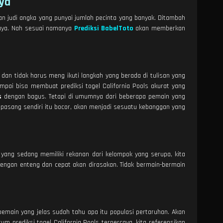
aya
n judi angka yang punyai jumlah pecinta yang banyak. Ditambah
caya. Nah sesuai namanya
Prediksi BabelToto
akan memberkan
 dan tidak harus meng ikuti langkah yang berada di tulisan yang
sampai bisa membuat prediksi togel California Pools akurat yang
s
dengan bagus. Tetapi di umumnya dari beberapa pemain yang
 dipasang sendiri itu bocor, akan menjadi sesuatu kebanggan yang
 yang sedang memiliki rekanan dari kelompok yang serupa, kita
dengan enteng dan cepat akan dirasakan. Tidak bermain-bermain
 pemain yang jelas sudah tahu apa itu populasi pertaruhan. Akan
 prediksi togel California Pools terpercaya, kita referensikan