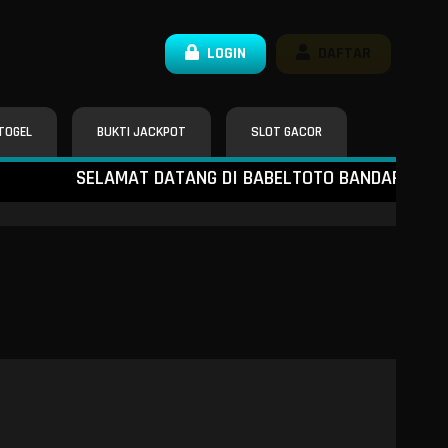
LOGIN
DAFTAR
TOGEL
BUKTI JACKPOT
SLOT GACOR
SELAMAT DATANG DI BABELTOTO BANDAR TOGEL ONL