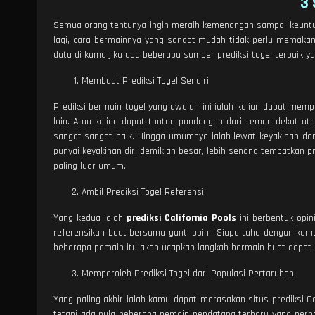
3 
Semua orang tentunya ingin meraih kemenangan sampai keuntung
lagi, cara bermainnya yang sangat mudah tidak perlu memaka
data di kamu jika ada beberapa sumber prediksi togel terbaik y
Membuat Prediksi Togel Sendiri
Prediksi bermain togel yang awalan ini ialah kalian dapat memp
lain. Atau kalian dapat tonton pandangan dari teman dekat atau
sangat-sangat baik. Hingga umumnya ialah lewat keyakinan da
punyai keyakinan diri demikian besar, lebih senang tempatkan pr
paling luar umum.
Ambil Prediksi Togel Referensi
Yang kedua ialah
prediksi California Pools
ini berbentuk opin
referensikan buat bersama ganti opini. Siapa tahu dengan kam
beberapa pemain itu akan ucapkan langkah bermain buat dapat 
Memperoleh Prediksi Togel dari Populasi Pertaruhan
Yang paling akhir ialah kamu dapat merasakan situs prediksi Ca
tetapi ada pula beberapa pemain pendatang terbaru yang pernah