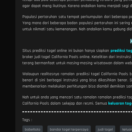
agar dapat meng ikutinya. Karena andaikan kamu menjadi segi da
Populasi pertaruhan satu tempat perkumpulan dari beberapa pem
Yang mana dari beberapa badan populasi pertaruhan ini sering
untuk nikmati satu kemenangan. Nah andaikan kamu gabung did
Situs prediksi togel online ini bukan hanya siapkan
prediksi to
broker judi togel California Pools online. Ketelitian dari instr
terang bermanfaat untuk masing-masing wisatawan dalam web ke
Walaupun realitasnya ramalan prediksi togel California Pools
benar! di sini berbagai instruksi yang bisa dikasihkan bena
membenarkan melakukan perhitungan bisa diambil demikian sa
Nah untuk anda yang mencari satu ramalan ramalan prediksi toge
California Pools dalam sekejap dan resmi. Semua
keluaran tog
Tags :
babeltoto
bandar togel terpercaya
judi togel
kelua