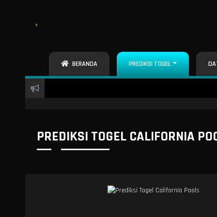
BERANDA
PREDIKSI TOGEL
DA
PREDIKSI TOGEL CALIFORNIA PO