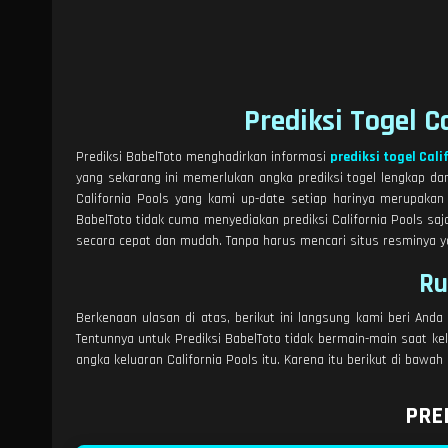
Prediksi Togel C
Prediksi BabelToto menghadirkan informasi
prediksi togel Cali
yang sekarang ini memerlukan angka prediksi togel lengkap dan
California Pools yang kami up-date setiap harinya merupakan 
BabelToto tidak cuma menyediakan prediksi California Pools saja
secara cepat dan mudah. Tanpa harus mencari situs resminya ya
Ru
Berkenaan ulasan di atas, berikut ini langsung kami beri And
Tentunnya untuk Prediksi BabelToto tidak bermain-main saat kel
angka keluaran California Pools itu. Karena itu berikut di bawah 
PRE