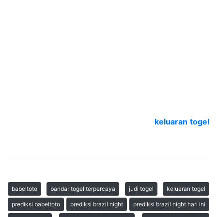
berbagai instruksi yang bisa dikasihkan benar.
Sarannya bermain bisa alami perkembangan sesuai
kompetensi pemain. Walau begitu itu diperlukan
beberapa dasar yang penuhi akhirnya membenarkan
melakukan perhitungan bisa diambil demikian sama.
Nah untuk anda yang mencari satu ramalan ramalan
prediksi togel Brazil Night, langsung bisa meng
ikutinya website ini dan berlengganan setiap harinya.
Pastilah kami tetap memberikan keluaran togel Brazil
Night dalam sekejap dan resmi. Semua
keluaran togel
kami akan dikeluarkan sesuai jam resultnya dan
terupdate setiap harinya.
Tags :
babeltoto
bandar togel terpercaya
judi togel
keluaran togel
prediksi babeltoto
prediksi brazil night
prediksi brazil night hari ini