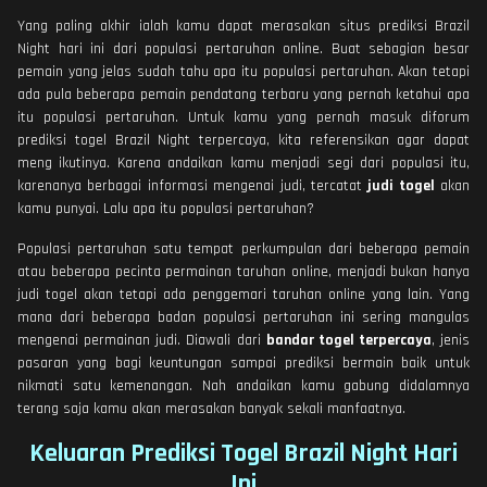
Yang paling akhir ialah kamu dapat merasakan situs prediksi Brazil
Night hari ini dari populasi pertaruhan online. Buat sebagian besar
pemain yang jelas sudah tahu apa itu populasi pertaruhan. Akan tetapi
ada pula beberapa pemain pendatang terbaru yang pernah ketahui apa
itu populasi pertaruhan. Untuk kamu yang pernah masuk diforum
prediksi togel Brazil Night terpercaya, kita referensikan agar dapat
meng ikutinya. Karena andaikan kamu menjadi segi dari populasi itu,
karenanya berbagai informasi mengenai judi, tercatat
judi togel
akan
kamu punyai. Lalu apa itu populasi pertaruhan?
Populasi pertaruhan satu tempat perkumpulan dari beberapa pemain
atau beberapa pecinta permainan taruhan online, menjadi bukan hanya
judi togel akan tetapi ada penggemari taruhan online yang lain. Yang
mana dari beberapa badan populasi pertaruhan ini sering mangulas
mengenai permainan judi. Diawali dari
bandar togel terpercaya
, jenis
pasaran yang bagi keuntungan sampai prediksi bermain baik untuk
nikmati satu kemenangan. Nah andaikan kamu gabung didalamnya
terang saja kamu akan merasakan banyak sekali manfaatnya.
Keluaran Prediksi Togel Brazil Night Hari
Ini