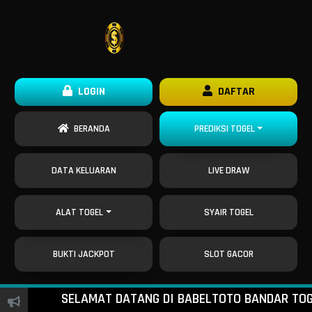
LOGIN
DAFTAR
BERANDA
PREDIKSI TOGEL
DATA KELUARAN
LIVE DRAW
ALAT TOGEL
SYAIR TOGEL
BUKTI JACKPOT
SLOT GACOR
SELAMAT DATANG DI BABELTOTO BANDAR TOGEL 