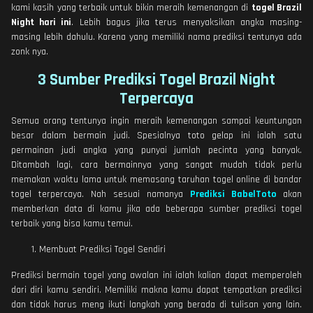
kami kasih yang terbaik untuk bikin meraih kemenangan di
togel Brazil
Night hari ini
. Lebih bagus jika terus menyaksikan angka masing-
masing lebih dahulu. Karena yang memiliki nama prediksi tentunya ada
zonk nya.
3 Sumber Prediksi Togel Brazil Night
Terpercaya
Semua orang tentunya ingin meraih kemenangan sampai keuntungan
besar dalam bermain judi. Spesialnya toto gelap ini ialah satu
permainan judi angka yang punyai jumlah pecinta yang banyak.
Ditambah lagi, cara bermainnya yang sangat mudah tidak perlu
memakan waktu lama untuk memasang taruhan togel online di bandar
togel terpercaya. Nah sesuai namanya
Prediksi BabelToto
akan
memberkan data di kamu jika ada beberapa sumber prediksi togel
terbaik yang bisa kamu temui.
Membuat Prediksi Togel Sendiri
Prediksi bermain togel yang awalan ini ialah kalian dapat memperoleh
dari diri kamu sendiri. Memiliki makna kamu dapat tempatkan prediksi
dan tidak harus meng ikuti langkah yang berada di tulisan yang lain.