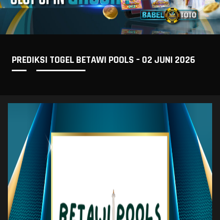
PREDIKSI TOGEL BETAWI POOLS – 02 JUNI 2026