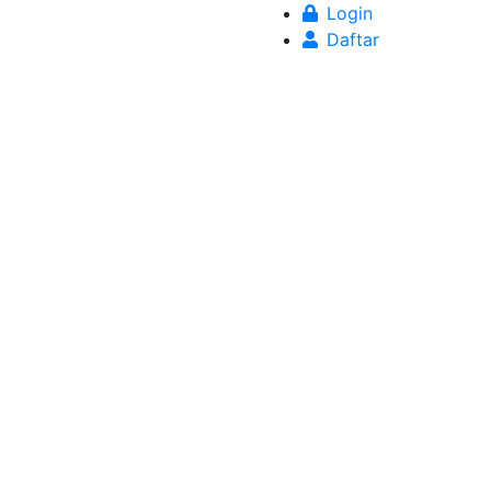
Login
Daftar
Bukti Jackpot
Slot Gacor
SELAMAT DATANG DI BABELTOTO BANDAR TOGEL ONLINE
gka Keluaran