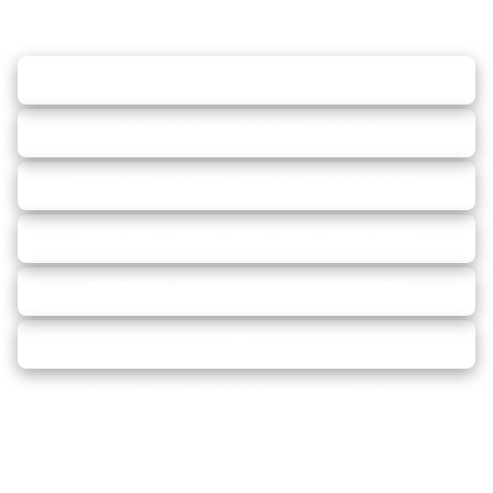
SEPTEMBER 2025
ANGKA MAIN
:
6 3 9 1 2
COLOK BEBAS 2D
:
2 & 6
TOP 4D
:
2369*1293*6391*3921
TOP 3D
:
639*391*163*136*916
TOP 2D
:
36*96*93*13*69*31
ANGKA TWINS
:
99
☆☆☆
Prediksi BABELTOTO
☆☆☆
Prediksi togel BELARUSIA di atas bukan sembarangan