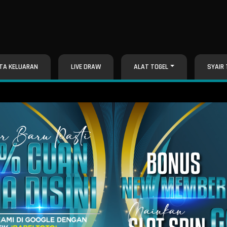
TA KELUARAN
LIVE DRAW
ALAT TOGEL
SYAIR 
S