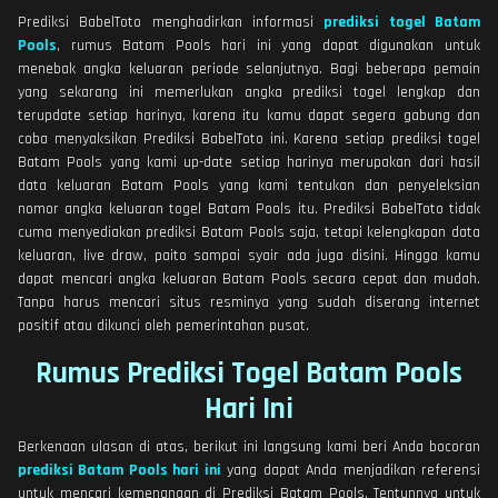
Prediksi BabelToto menghadirkan informasi
prediksi togel Batam
Pools
, rumus Batam Pools hari ini yang dapat digunakan untuk
menebak angka keluaran periode selanjutnya. Bagi beberapa pemain
yang sekarang ini memerlukan angka prediksi togel lengkap dan
terupdate setiap harinya, karena itu kamu dapat segera gabung dan
coba menyaksikan Prediksi BabelToto ini. Karena setiap prediksi togel
Batam Pools yang kami up-date setiap harinya merupakan dari hasil
data keluaran Batam Pools yang kami tentukan dan penyeleksian
nomor angka keluaran togel Batam Pools itu. Prediksi BabelToto tidak
cuma menyediakan prediksi Batam Pools saja, tetapi kelengkapan data
keluaran, live draw, paito sampai syair ada juga disini. Hingga kamu
dapat mencari angka keluaran Batam Pools secara cepat dan mudah.
Tanpa harus mencari situs resminya yang sudah diserang internet
positif atau dikunci oleh pemerintahan pusat.
Rumus Prediksi Togel Batam Pools
Hari Ini
Berkenaan ulasan di atas, berikut ini langsung kami beri Anda bocoran
prediksi Batam Pools hari ini
yang dapat Anda menjadikan referensi
untuk mencari kemenangan di Prediksi Batam Pools. Tentunnya untuk