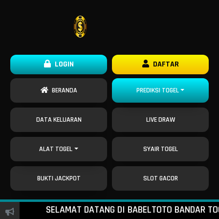
LOGIN
DAFTAR
BERANDA
PREDIKSI TOGEL
DATA KELUARAN
LIVE DRAW
ALAT TOGEL
SYAIR TOGEL
BUKTI JACKPOT
SLOT GACOR
SELAMAT DATANG DI BABELTOTO BANDAR TOGEL 