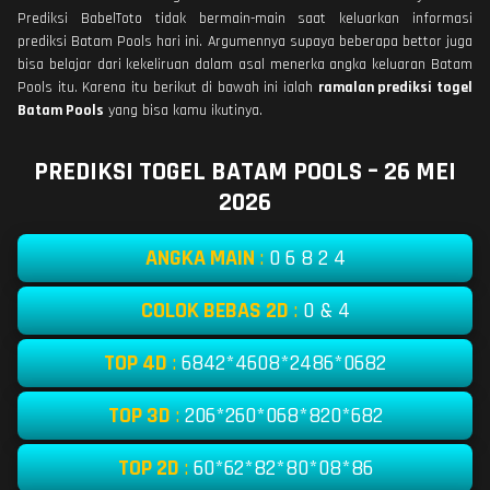
Prediksi BabelToto tidak bermain-main saat keluarkan informasi
prediksi Batam Pools hari ini. Argumennya supaya beberapa bettor juga
bisa belajar dari kekeliruan dalam asal menerka angka keluaran Batam
Pools itu. Karena itu berikut di bawah ini ialah
ramalan prediksi togel
Batam Pools
yang bisa kamu ikutinya.
PREDIKSI TOGEL BATAM POOLS – 26 MEI
2026
ANGKA MAIN
:
0 6 8 2 4
COLOK BEBAS 2D
:
0 & 4
TOP 4D
:
6842*4608*2486*0682
TOP 3D
:
206*260*068*820*682
TOP 2D
:
60*62*82*80*08*86