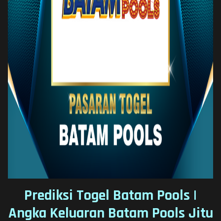
Prediksi Togel Batam Pools |
Angka Keluaran Batam Pools Jitu