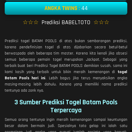
ANGKA TWINS
:
44
☆☆☆
Prediksi BABELTOTO
☆☆☆
Prediksi togel BATAM POOLS di atas bukan sembarangan prediksi,
karena pendefinisian togel di atas dijabarkan secara betul-betul
berwaspada oleh beberapa tim master. Karena kita kenali jika obsesi
semua beberapa pemain togel merupakan Jackpot. Sebagai yang
terbaik buat beri Prediksi Togel BATAM POOLS demikian susah, sama ini
kami kasih yang terbaik untuk bikin meraih kemenangan di
togel
Batam Pools hari ini
. Lebih bagus jika terus menyaksikan angka
masing-masing lebih dahulu. Karena yang memiliki nama prediksi
tentunya ada zonk nya.
3 Sumber Prediksi Togel Batam Pools
Terpercaya
Semua orang tentunya ingin meraih kemenangan sampai keuntungan
besar dalam bermain judi. Spesialnya toto gelap ini ialah satu
permainan judi angka yang punyai jumlah pecinta yang banyak.