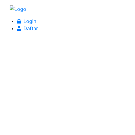
Login
Daftar
Beranda
Prediksi Togel
Data Keluaran
Live Draw
Alat Togel
Syair Togel
Bukti Jackpot
Slot Gacor