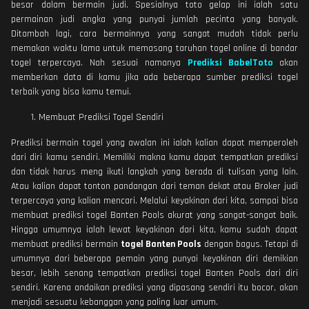
besar dalam bermain judi. Spesialnya toto gelap ini ialah satu
permainan judi angka yang punyai jumlah pecinta yang banyak.
Ditambah lagi, cara bermainnya yang sangat mudah tidak perlu
memakan waktu lama untuk memasang taruhan togel online di bandar
togel terpercaya. Nah sesuai namanya
Prediksi BabelToto
akan
memberkan data di kamu jika ada beberapa sumber prediksi togel
terbaik yang bisa kamu temui.
Membuat Prediksi Togel Sendiri
Prediksi bermain togel yang awalan ini ialah kalian dapat memperoleh
dari diri kamu sendiri. Memiliki makna kamu dapat tempatkan prediksi
dan tidak harus meng ikuti langkah yang berada di tulisan yang lain.
Atau kalian dapat tonton pandangan dari teman dekat atau Broker judi
terpercaya yang kalian mencari. Melalui keyakinan dari kita, sampai bisa
membuat prediksi togel Banten Pools akurat yang sangat-sangat baik.
Hingga umumnya ialah lewat keyakinan dari kita, kamu sudah dapat
membuat prediksi bermain
togel Banten Pools
dengan bagus. Tetapi di
umumnya dari beberapa pemain yang punyai keyakinan diri demikian
besar, lebih senang tempatkan prediksi togel Banten Pools dari diri
sendiri. Karena andaikan prediksi yang dipasang sendiri itu bocor, akan
menjadi sesuatu kebanggan yang paling luar umum.