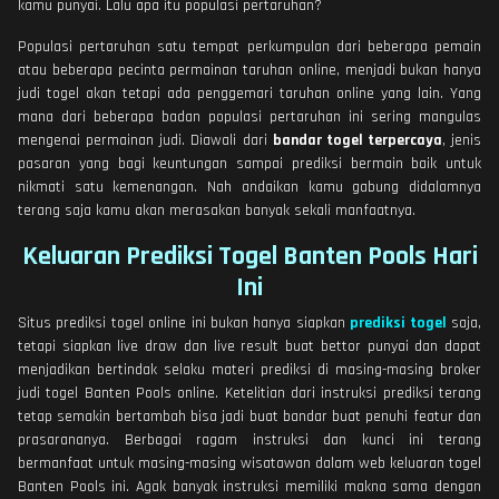
kamu punyai. Lalu apa itu populasi pertaruhan?
Populasi pertaruhan satu tempat perkumpulan dari beberapa pemain
atau beberapa pecinta permainan taruhan online, menjadi bukan hanya
judi togel akan tetapi ada penggemari taruhan online yang lain. Yang
mana dari beberapa badan populasi pertaruhan ini sering mangulas
mengenai permainan judi. Diawali dari
bandar togel terpercaya
, jenis
pasaran yang bagi keuntungan sampai prediksi bermain baik untuk
nikmati satu kemenangan. Nah andaikan kamu gabung didalamnya
terang saja kamu akan merasakan banyak sekali manfaatnya.
Keluaran Prediksi Togel Banten Pools Hari
Ini
Situs prediksi togel online ini bukan hanya siapkan
prediksi togel
saja,
tetapi siapkan live draw dan live result buat bettor punyai dan dapat
menjadikan bertindak selaku materi prediksi di masing-masing broker
judi togel Banten Pools online. Ketelitian dari instruksi prediksi terang
tetap semakin bertambah bisa jadi buat bandar buat penuhi featur dan
prasarananya. Berbagai ragam instruksi dan kunci ini terang
bermanfaat untuk masing-masing wisatawan dalam web keluaran togel
Banten Pools ini. Agak banyak instruksi memiliki makna sama dengan