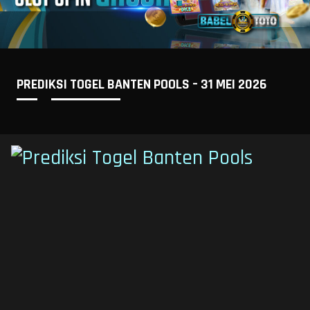
PREDIKSI TOGEL BANTEN POOLS – 31 MEI 2026