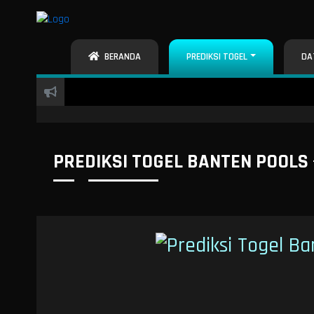
BERANDA
PREDIKSI TOGEL
DA
PREDIKSI TOGEL BANTEN POOLS 