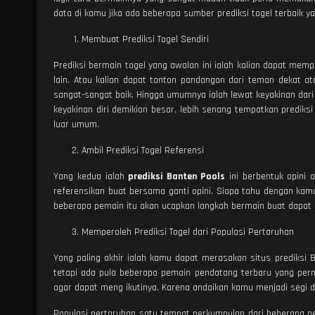
data di kamu jika ada beberapa sumber prediksi togel terbaik y
Membuat Prediksi Togel Sendiri
Prediksi bermain togel yang awalan ini ialah kalian dapat memp
lain. Atau kalian dapat tonton pandangan dari teman dekat at
sangat-sangat baik. Hingga umumnya ialah lewat keyakinan dar
keyakinan diri demikian besar, lebih senang tempatkan prediksi
luar umum.
Ambil Prediksi Togel Referensi
Yang kedua ialah
prediksi Banten Pools
ini berbentuk opini 
referensikan buat bersama ganti opini. Siapa tahu dengan kam
beberapa pemain itu akan ucapkan langkah bermain buat dapat 
Memperoleh Prediksi Togel dari Populasi Pertaruhan
Yang paling akhir ialah kamu dapat merasakan situs prediksi B
tetapi ada pula beberapa pemain pendatang terbaru yang perna
agar dapat meng ikutinya. Karena andaikan kamu menjadi segi da
Populasi pertaruhan satu tempat perkumpulan dari beberapa pem