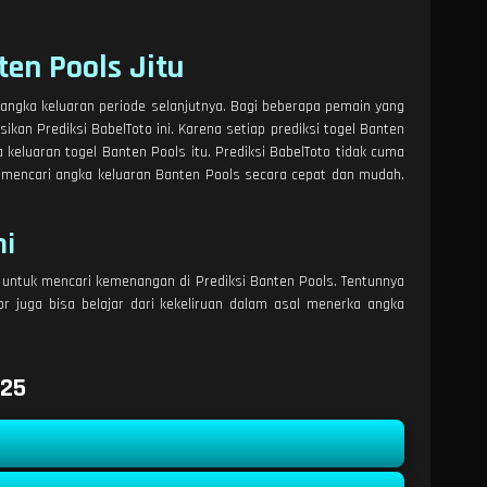
ten Pools Jitu
 angka keluaran periode selanjutnya. Bagi beberapa pemain yang
kan Prediksi BabelToto ini. Karena setiap prediksi togel Banten
keluaran togel Banten Pools itu. Prediksi BabelToto tidak cuma
at mencari angka keluaran Banten Pools secara cepat dan mudah.
ni
 untuk mencari kemenangan di Prediksi Banten Pools. Tentunnya
or juga bisa belajar dari kekeliruan dalam asal menerka angka
025