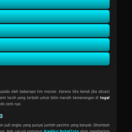
spada oleh beberapa tim master. Karena kita kenali jika obsesi
ami kasih yang terbaik untuk bikin meraih kemenangan di
togel
ada zonk nya.
a
n judi angka yang punyai jumlah pecinta yang banyak. Ditambah
caya. Nah sesuai namanya
Prediksi BabelToto
akan memberkan