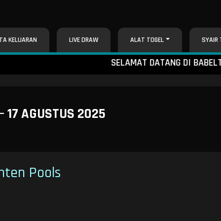
TA KELUARAN
LIVE DRAW
ALAT TOGEL
SYAIR 
SELAMAT DATANG DI BABELTOTO 
– 17 AGUSTUS 2025