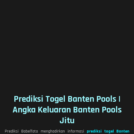
Prediksi Togel Banten Pools |
Angka Keluaran Banten Pools
Jitu
Prediksi BabelToto menghadirkan informasi
prediksi togel Banten