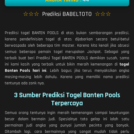
☆☆☆
Prediksi BABELTOTO
☆☆☆
Prediksi togel BANTEN POOLS di atas bukan sembarangan prediksi,
karena pendefinisian togel di atas dijabarkan secara betul-betul
berwaspada oleh beberapa tim master. Karena kita kenali jika obsesi
semua beberapa pemain togel merupakan Jackpot. Sebagai yang
terbaik buat beri Prediksi Togel BANTEN POOLS demikian susah, sama
ini kami kasih yang terbaik untuk bikin meraih kemenangan di
togel
Banten Pools hari ini
. Lebih bagus jika terus menyaksikan angka
masing-masing lebih dahulu. Karena yang memiliki nama prediksi
tentunya ada zonk nya.
3 Sumber Prediksi Togel Banten Pools
Terpercaya
Semua orang tentunya ingin meraih kemenangan sampai keuntungan
besar dalam bermain judi. Spesialnya toto gelap ini ialah satu
permainan judi angka yang punyai jumlah pecinta yang banyak.
Ditambah lagi, cara bermainnya yang sangat mudah tidak perlu