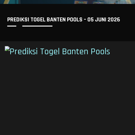
PREDIKSI TOGEL BANTEN POOLS – 05 JUNI 2026