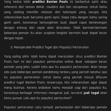
Yang kedua ialah
prediksi Banten Pools
ini berbentuk opini atau
referensi dari teman dekat, saudara dan lain serupanya. Untuk kamu
yang sedang memiliki rekanan dari kelompok yang serupa, kita
referensikan buat bersama ganti opini. Siapa tahu dengan kamu sering
ganti opini, karenanya kemungkinan buat dapat capai kemenangan
dengan enteng dan cepat akan dirasakan. Tidak bermain-bermain
beberapa pemain itu akan ucapkan langkah bermain buat dapat bocor
dengan tepat.
Memperoleh Prediksi Togel dari Populasi Pertaruhan
Yang paling akhir ialah kamu dapat merasakan situs prediksi Banten
Pools hari ini dari populasi pertaruhan online. Buat sebagian besar
pemain yang jelas sudah tahu apa itu populasi pertaruhan. Akan tetapi
ada pula beberapa pemain pendatang terbaru yang pernah ketahui apa
itu populasi pertaruhan. Untuk kamu yang pernah masuk diforum
prediksi togel Banten Pools terpercaya, kita referensikan agar dapat
meng ikutinya. Karena andaikan kamu menjadi segi dari populasi itu,
karenanya berbagai informasi mengenai judi, tercatat
judi togel
akan
kamu punyai. Lalu apa itu populasi pertaruhan?
Populasi pertaruhan satu tempat perkumpulan dari beberapa pemain