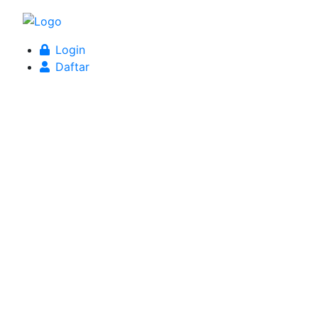
Login
Daftar
Beranda
Prediksi Togel
Data Keluaran
Live Draw
Alat Togel
Syair Togel
Bukti Jackpot
Slot Gacor