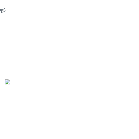
SELAMAT DATANG DI BABELTOTO BANDAR T
PREDIKSI TOGEL BANJARMASIN POOLS –
25 JULI 2025
Prediksi Togel
Banjarmasin Pools |