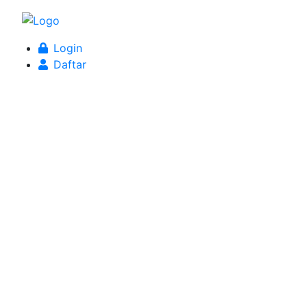
Login
Daftar
Beranda
Prediksi Togel
Data Keluaran
Live Draw
Alat Togel
Syair Togel
Bukti Jackpot
Slot Gacor