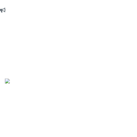
SELAMAT DATANG DI BABELTOTO BANDAR TO
PREDIKSI TOGEL BANGKA POOLS – 31
MEI 2026
Prediksi Togel
Bangka Pools |
Angka Keluaran