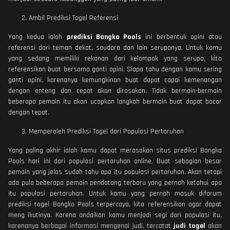
Ambil Prediksi Togel Referensi
Yang kedua ialah
prediksi Bangka Pools
ini berbentuk opini atau
referensi dari teman dekat, saudara dan lain serupanya. Untuk kamu
yang sedang memiliki rekanan dari kelompok yang serupa, kita
referensikan buat bersama ganti opini. Siapa tahu dengan kamu sering
ganti opini, karenanya kemungkinan buat dapat capai kemenangan
dengan enteng dan cepat akan dirasakan. Tidak bermain-bermain
beberapa pemain itu akan ucapkan langkah bermain buat dapat bocor
dengan tepat.
Memperoleh Prediksi Togel dari Populasi Pertaruhan
Yang paling akhir ialah kamu dapat merasakan situs prediksi Bangka
Pools hari ini dari populasi pertaruhan online. Buat sebagian besar
pemain yang jelas sudah tahu apa itu populasi pertaruhan. Akan tetapi
ada pula beberapa pemain pendatang terbaru yang pernah ketahui apa
itu populasi pertaruhan. Untuk kamu yang pernah masuk diforum
prediksi togel Bangka Pools terpercaya, kita referensikan agar dapat
meng ikutinya. Karena andaikan kamu menjadi segi dari populasi itu,
karenanya berbagai informasi mengenai judi, tercatat
judi togel
akan