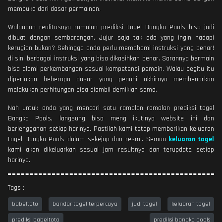
membuka dari dasar permainan.
Walaupun realitasnya ramalan prediksi togel Bangka Pools bisa jadi
dibuat dengan sembarangan. Jujur saja tak ada yang ingin hadapi
kerugian bukan? Sehingga anda perlu memahami instruksi yang benar!
di sini berbagai instruksi yang bisa dikasihkan benar. Sarannya bermain
bisa alami perkembangan sesuai kompetensi pemain. Walau begitu itu
diperlukan beberapa dasar yang penuhi akhirnya membenarkan
melakukan perhitungan bisa diambil demikian sama.
Nah untuk anda yang mencari satu ramalan ramalan prediksi togel
Bangka Pools, langsung bisa meng ikutinya website ini dan
berlengganan setiap harinya. Pastilah kami tetap memberikan keluaran
togel Bangka Pools dalam sekejap dan resmi. Semua
keluaran togel
kami akan dikeluarkan sesuai jam resultnya dan terupdate setiap
harinya.
Tags :
babeltoto
bandar togel terpercaya
judi togel
keluaran togel
prediksi babeltoto
prediksi bangka pools