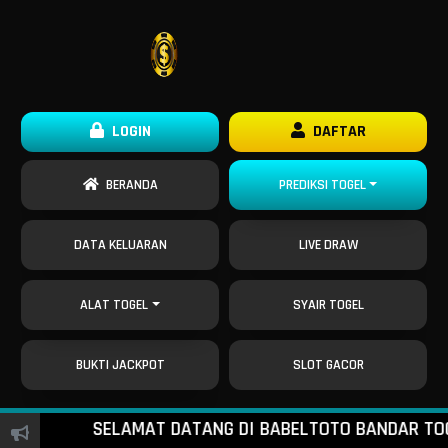
LOGIN
DAFTAR
BERANDA
PREDIKSI TOGEL
DATA KELUARAN
LIVE DRAW
ALAT TOGEL
SYAIR TOGEL
BUKTI JACKPOT
SLOT GACOR
SELAMAT DATANG DI BABELTOTO BANDAR TOGEL O