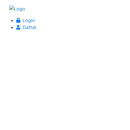
Login
Daftar
Beranda
Prediksi Togel
Data Keluaran
Live Draw
Alat Togel
Syair Togel
Bukti Jackpot
Slot Gacor