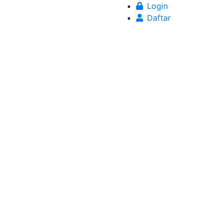
Login
Daftar
Bukti Jackpot
Slot Gacor
SELAMAT DATANG DI BABELTOTO BANDAR TOGEL ONLI
gka Keluaran