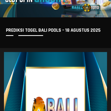
PREDIKSI TOGEL BALI POOLS – 18 AGUSTUS 2025