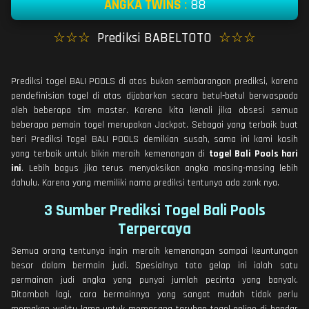
ANGKA TWINS
:
88
☆☆☆
Prediksi BABELTOTO
☆☆☆
Prediksi togel BALI POOLS di atas bukan sembarangan prediksi, karena
pendefinisian togel di atas dijabarkan secara betul-betul berwaspada
oleh beberapa tim master. Karena kita kenali jika obsesi semua
beberapa pemain togel merupakan Jackpot. Sebagai yang terbaik buat
beri Prediksi Togel BALI POOLS demikian susah, sama ini kami kasih
yang terbaik untuk bikin meraih kemenangan di
togel Bali Pools hari
ini
. Lebih bagus jika terus menyaksikan angka masing-masing lebih
dahulu. Karena yang memiliki nama prediksi tentunya ada zonk nya.
3 Sumber Prediksi Togel Bali Pools
Terpercaya
Semua orang tentunya ingin meraih kemenangan sampai keuntungan
besar dalam bermain judi. Spesialnya toto gelap ini ialah satu
permainan judi angka yang punyai jumlah pecinta yang banyak.
Ditambah lagi, cara bermainnya yang sangat mudah tidak perlu
memakan waktu lama untuk memasang taruhan togel online di bandar