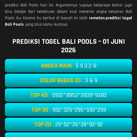
prediksi Bali Pools hari ini. Argumennya supaya beberapa bettor juga
bisa belajar dari kekeliruan dalam asal menerka angka keluaran Bali
Pools itu. Karena itu berikut di bawah ini ialah
ramalan prediksi togel
Bali Pools
yang bisa kamu ikutinya.
PREDIKSI TOGEL BALI POOLS – 01 JUNI
2026
ANGKA MAIN
:
5 9 3 2 8
COLOK BEBAS 2D
:
3 & 9
TOP 4D
:
5932*8953*2839*9382
TOP 3D
:
932*325*295*593*259
TOP 2D
:
29*52*35*39*93*92