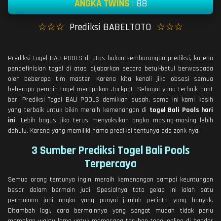
ANGKA TWINS
:
88
☆☆☆
Prediksi BABELTOTO
☆☆☆
Prediksi togel BALI POOLS di atas bukan sembarangan prediksi, karena
pendefinisian togel di atas dijabarkan secara betul-betul berwaspada
oleh beberapa tim master. Karena kita kenali jika obsesi semua
beberapa pemain togel merupakan Jackpot. Sebagai yang terbaik buat
beri Prediksi Togel BALI POOLS demikian susah, sama ini kami kasih
yang terbaik untuk bikin meraih kemenangan di
togel Bali Pools hari
ini
. Lebih bagus jika terus menyaksikan angka masing-masing lebih
dahulu. Karena yang memiliki nama prediksi tentunya ada zonk nya.
3 Sumber Prediksi Togel Bali Pools
Terpercaya
Semua orang tentunya ingin meraih kemenangan sampai keuntungan
besar dalam bermain judi. Spesialnya toto gelap ini ialah satu
permainan judi angka yang punyai jumlah pecinta yang banyak.
Ditambah lagi, cara bermainnya yang sangat mudah tidak perlu
memakan waktu lama untuk memasang taruhan togel online di bandar