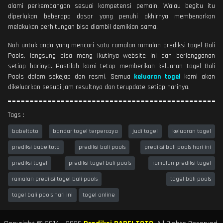
alami perkembangan sesuai kompetensi pemain. Walau begitu itu
diperlukan beberapa dasar yang penuhi akhirnya membenarkan
melakukan perhitungan bisa diambil demikian sama.
Nah untuk anda yang mencari satu ramalan ramalan prediksi togel Bali
Pools, langsung bisa meng ikutinya website ini dan berlengganan
setiap harinya. Pastilah kami tetap memberikan keluaran togel Bali
Pools dalam sekejap dan resmi. Semua
keluaran togel
kami akan
dikeluarkan sesuai jam resultnya dan terupdate setiap harinya.
Tags :
babeltoto
bandar togel terpercaya
judi togel
keluaran togel
prediksi babeltoto
prediksi bali pools
prediksi bali pools hari ini
prediksi togel
prediksi togel bali pools
ramalan prediksi togel
ramalan prediksi togel bali pools
togel bali pools
togel bali pools hari ini
togel online