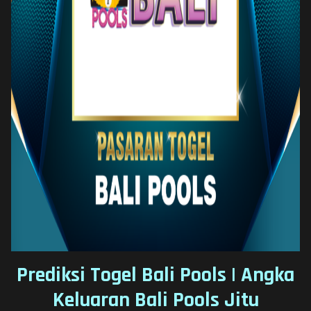
Prediksi Togel Bali Pools | Angka
Keluaran Bali Pools Jitu